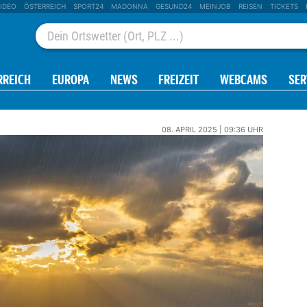
IDEO
ÖSTERREICH
SPORT24
MADONNA
GESUND24
MEINJOB
REISEN
TICKETS
RREICH
EUROPA
NEWS
FREIZEIT
WEBCAMS
SER
08. APRIL 2025 | 09:36 UHR