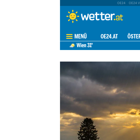
OE24
OE24 V
MENÜ
OE24.AT
ÖSTE
Wien
31°