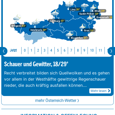
Linz
20°
Wien
29°
Sankt Pölten
23°
Eisenstadt
28°
Salzburg
19°
Bregenz
22°
Innsbruck
19°
Graz
26°
Klagenfurt
21°
Jetzt
10
11
12
0
1
2
3
4
5
6
7
8
9
Schauer und Gewitter, 18/29°
Recht verbreitet bilden sich Quellwolken und es gehen
vor allem in der Westhälfte gewittrige Regenschauer
nieder, die auch kräftig ausfallen können.
...
Mehr lesen
mehr Österreich-Wetter