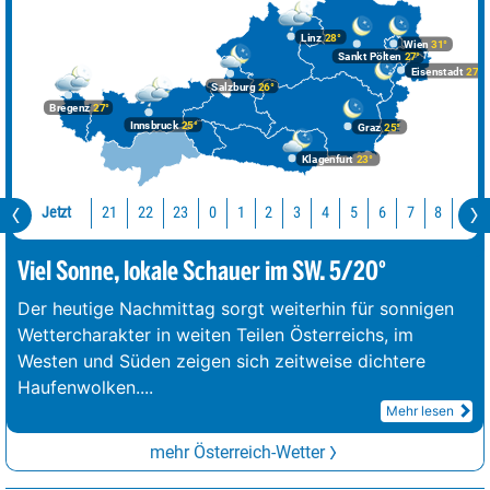
Linz
28°
Wien
31°
Sankt Pölten
27°
Eisenstadt
27°
Salzburg
26°
Bregenz
27°
Innsbruck
25°
Graz
25°
Klagenfurt
23°
Jetzt
21
22
23
0
1
2
3
4
5
6
7
8
9
Viel Sonne, lokale Schauer im SW. 5/20°
Der heutige Nachmittag sorgt weiterhin für sonnigen
Wettercharakter in weiten Teilen Österreichs, im
Westen und Süden zeigen sich zeitweise dichtere
Haufenwolken.
...
Mehr lesen
mehr Österreich-Wetter