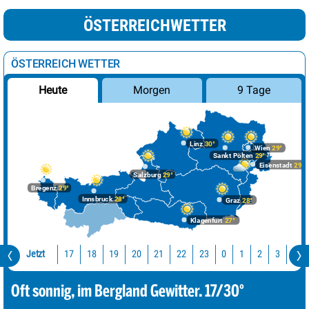
ÖSTERREICHWETTER
ÖSTERREICH WETTER
Morgen
9 Tage
Heute
Linz
30°
Wien
29°
Sankt Pölten
29°
Eisenstadt
29°
Salzburg
29°
Bregenz
29°
Innsbruck
28°
Graz
28°
Klagenfurt
27°
Jetzt
17
18
19
20
21
22
23
0
1
2
3
4
Oft sonnig, im Bergland Gewitter. 17/30°