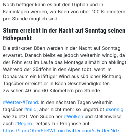
Noch heftiger kann es auf den Gipfeln und in
Kammlagen werden, wo Böen von über 100 Kilometern
pro Stunde möglich sind.
Sturm erreicht in der Nacht auf Sonntag seinen
Höhepunkt
Die stärksten Böen werden in der Nacht auf Sonntag
erwartet. Danach bleibt es jedoch weiterhin windig, da
der Föhn erst im Laufe des Montags allmählich abklingt.
Während der Südföhn in den Alpen tobt, weht im
Donauraum ein kräftiger Wind aus südlicher Richtung.
Tagsüber erreicht er in Böen Geschwindigkeiten
zwischen 40 und 60 Kilometern pro Stunde.
#Wetter
-
#Trend
: In den nächsten Tagen weiterhin
tagsüber
#mild
, aber nicht mehr so ungetrübt
#sonnig
wie zuletzt. Von Süden her
#Wolken
und stellenweise
auch
#Regen
. Details zur Prognose auf
https://t.co/OtoV5hSWfl
pic.twitter.com/slFcUecNd7