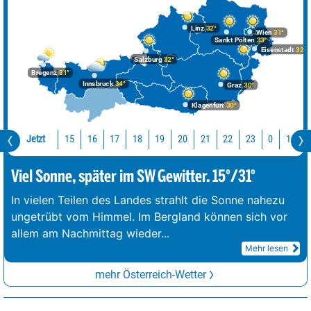
Linz
32°
Wien
31°
Sankt Pölten
33°
Eisenstadt
32°
Salzburg
32°
Bregenz
31°
Innsbruck
34°
Graz
30°
Klagenfurt
30°
Jetzt
15
16
17
18
19
20
21
22
23
0
1
2
Viel Sonne, später im SW Gewitter. 15°/31°
In vielen Teilen des Landes strahlt die Sonne nahezu
ungetrübt vom Himmel. Im Bergland können sich vor
allem am Nachmittag wieder
...
Mehr lesen
mehr Österreich-Wetter