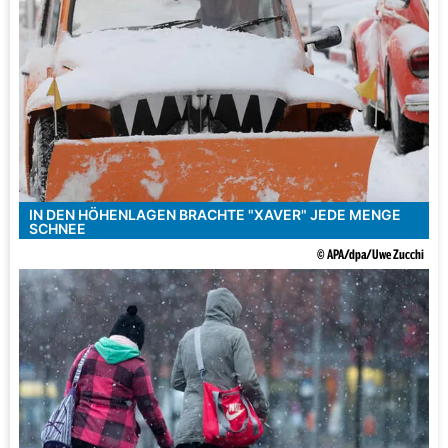
IN DEN HÖHENLAGEN BRACHTE "XAVER" JEDE MENGE
SCHNEE
© APA/dpa/Uwe Zucchi