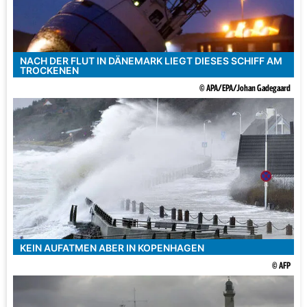
NACH DER FLUT IN DÄNEMARK LIEGT DIESES SCHIFF AM
TROCKENEN
© APA/EPA/Johan Gadegaard
KEIN AUFATMEN ABER IN KOPENHAGEN
© AFP