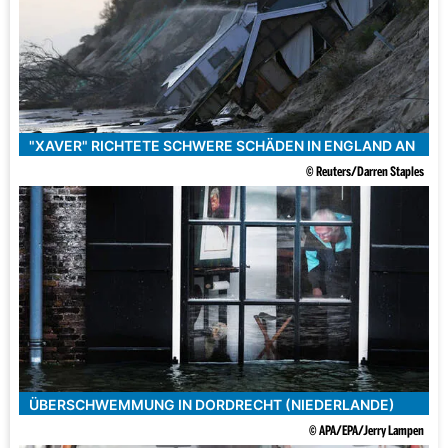
"XAVER" RICHTETE SCHWERE SCHÄDEN IN ENGLAND AN
© Reuters/Darren Staples
ÜBERSCHWEMMUNG IN DORDRECHT (NIEDERLANDE)
© APA/EPA/Jerry Lampen