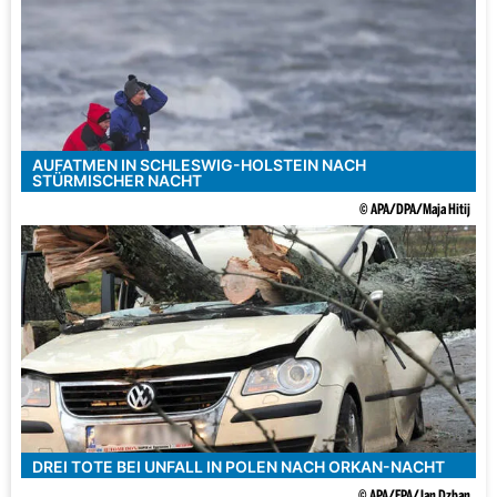
AUFATMEN IN SCHLESWIG-HOLSTEIN NACH
STÜRMISCHER NACHT
© APA/DPA/Maja Hitij
DREI TOTE BEI UNFALL IN POLEN NACH ORKAN-NACHT
© APA/EPA/Jan Dzban