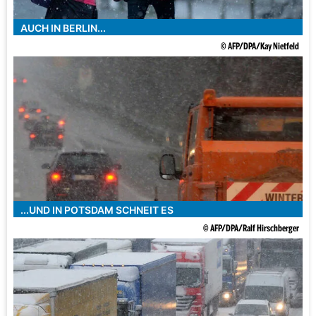
AUCH IN BERLIN...
© AFP/DPA/Kay Nietfeld
...UND IN POTSDAM SCHNEIT ES
© AFP/DPA/Ralf Hirschberger