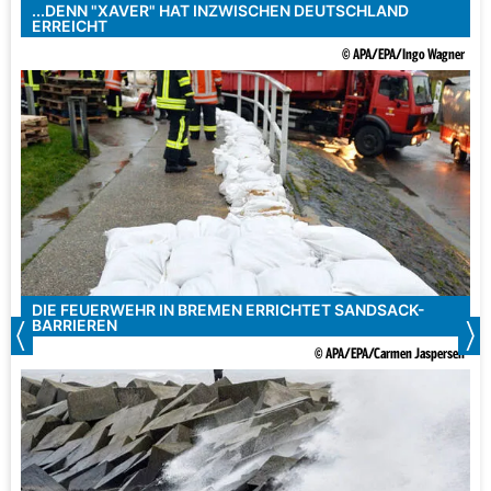
...DENN "XAVER" HAT INZWISCHEN DEUTSCHLAND
ERREICHT
© APA/EPA/Ingo Wagner
DIE FEUERWEHR IN BREMEN ERRICHTET SANDSACK-
BARRIEREN
© APA/EPA/Carmen Jaspersen