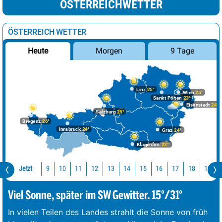
ÖSTERREICHWETTER
ÖSTERREICH WETTER
Morgen
9 Tage
Heute
Linz
25°
Wien
25°
Sankt Pölten
23°
Eisenstadt
24°
Salzburg
25°
Bregenz
26°
Innsbruck
24°
Graz
24°
Klagenfurt
22°
Jetzt
10
11
12
13
14
15
16
17
18
19
9
Viel Sonne, später im SW Gewitter. 15°/31°
In vielen Teilen des Landes strahlt die Sonne von früh