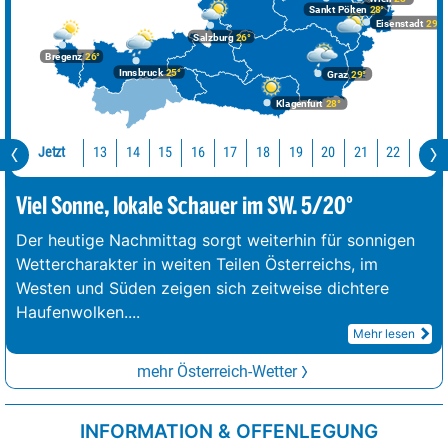
Sankt Pölten
28°
Eisenstadt
29°
Salzburg
26°
Bregenz
26°
Innsbruck
25°
Graz
29°
Klagenfurt
28°
Jetzt
13
14
15
16
17
18
19
20
21
22
23
Viel Sonne, lokale Schauer im SW. 5/20°
Der heutige Nachmittag sorgt weiterhin für sonnigen
Wettercharakter in weiten Teilen Österreichs, im
Westen und Süden zeigen sich zeitweise dichtere
Haufenwolken.
...
Mehr lesen
mehr Österreich-Wetter
INFORMATION & OFFENLEGUNG