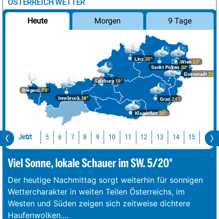
ÖSTERREICH WETTER
Morgen
9 Tage
Heute
Linz
20°
Wien
23°
Sankt Pölten
20°
Eisenstadt
22°
Salzburg
18°
Bregenz
18°
Innsbruck
18°
Graz
24°
Klagenfurt
20°
Jetzt
10
11
12
13
14
15
16
5
6
7
8
9
Viel Sonne, lokale Schauer im SW. 5/20°
Der heutige Nachmittag sorgt weiterhin für sonnigen
Wettercharakter in weiten Teilen Österreichs, im
Westen und Süden zeigen sich zeitweise dichtere
Haufenwolken.
...