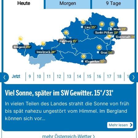
Morgen
9 Tage
Heute
Linz
25°
Wien
25°
Sankt Pölten
23°
Eisenstadt
24°
Salzburg
25°
Bregenz
26°
Innsbruck
24°
Graz
24°
Klagenfurt
22°
Jetzt
10
11
12
13
14
15
16
17
18
19
9
Viel Sonne, später im SW Gewitter. 15°/31°
In vielen Teilen des Landes strahlt die Sonne von früh
bis spät nahezu ungestört vom Himmel. Im Bergland
können sich vor
...
Mehr lesen
mehr Österreich-Wetter