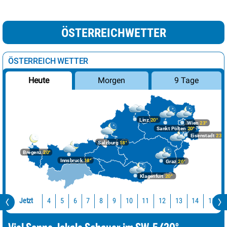
ÖSTERREICHWETTER
ÖSTERREICH WETTER
Morgen
9 Tage
Heute
Linz
20°
Wien
23°
Sankt Pölten
20°
Eisenstadt
23°
Salzburg
18°
Bregenz
20°
Innsbruck
18°
Graz
26°
Klagenfurt
20°
Jetzt
10
11
12
13
14
15
4
5
6
7
8
9