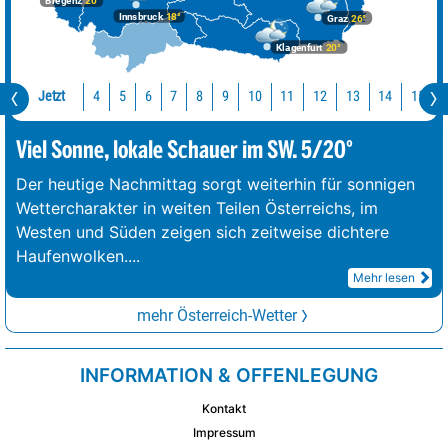
Bregenz
20°
Innsbruck
18°
Graz
26°
Klagenfurt
20°
Jetzt
10
11
12
13
14
15
4
5
6
7
8
9
Viel Sonne, lokale Schauer im SW. 5/20°
Der heutige Nachmittag sorgt weiterhin für sonnigen
Wettercharakter in weiten Teilen Österreichs, im
Westen und Süden zeigen sich zeitweise dichtere
Haufenwolken.
...
Mehr lesen
mehr Österreich-Wetter
INFORMATION & OFFENLEGUNG
Kontakt
Impressum