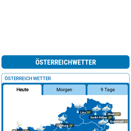
ÖSTERREICHWETTER
ÖSTERREICH WETTER
Morgen
9 Tage
Heute
Linz
20°
Wien
23°
Sankt Pölten
20°
Eisenstadt
23°
Salzburg
18°