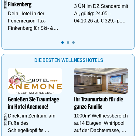
Finkenberg
3 ÜN im DZ Standard mit
Dein Hotel in der
AI, gültig: 24.05. -
Ferienregion Tux-
04.10.26 ab € 329,- p.P.
Finkenberg für Ski- &
inkl. Gratis Dachstein-
Wander-Vergnügen auf
Sommercard.
bis zu 3250m.
DIE BESTEN WELLNESSHOTELS
Genießen Sie Traumtage
Ihr Traumurlaub für die
im Hotel Anemone!
ganze Familie
Direkt im Zentrum, am
1000m² Wellnessbereich
Fuße des
auf 4 Etagen, Whirlpool
Schlegelkopflifts.
auf der Dachterrasse, 4