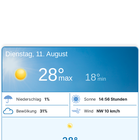
Dienstag, 11. August
28°
18°
max
min
Niederschlag
1%
Sonne
14:56 Stunden
Bewölkung
31%
Wind
NW 10 km/h