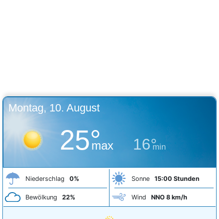
Montag, 10. August
25°
16°
max
min
Niederschlag
0%
Sonne
15:00 Stunden
Bewölkung
22%
Wind
NNO 8 km/h