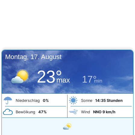
Montag, 17. August
23°
17°
max
min
Niederschlag
0%
Sonne
14:35 Stunden
Bewölkung
47%
Wind
NNO 9 km/h