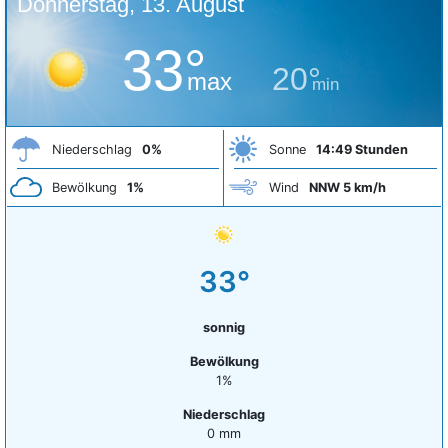
Donnerstag, 13. August
33°
20°
max
min
Niederschlag
0%
Sonne
14:49 Stunden
Bewölkung
1%
Wind
NNW 5 km/h
33°
sonnig
Bewölkung
1%
Niederschlag
0 mm