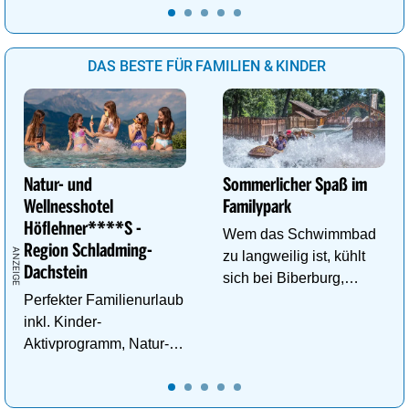
DAS BESTE FÜR FAMILIEN & KINDER
Natur- und
Sommerlicher Spaß im
Wellnesshotel
Familypark
Höflehner****S -
Wem das Schwimmbad
Region Schladming-
zu langweilig ist, kühlt
Dachstein
sich bei Biberburg,
Perfekter Familienurlaub
Krokobahn & Co. ab!
inkl. Kinder-
Aktivprogramm, Natur-
Abenteuer, Alpakas Meet
& Greet, Familien-Spa