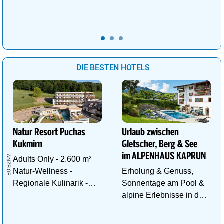
Traumhafte
ThemenSaunen
Wellnessanlage!
DIE BESTEN HOTELS
Natur Resort Puchas
Urlaub zwischen
Kukmirn
Gletscher, Berg & See
im ALPENHAUS KAPRUN
Adults Only - 2.600 m²
Natur-Wellness -
Erholung & Genuss,
Regionale Kulinarik -
Sonnentage am Pool &
Ruhe & Erholung mitten
alpine Erlebnisse in den
im Grünen
Bergen im ALPENHAUS
KAPRUN