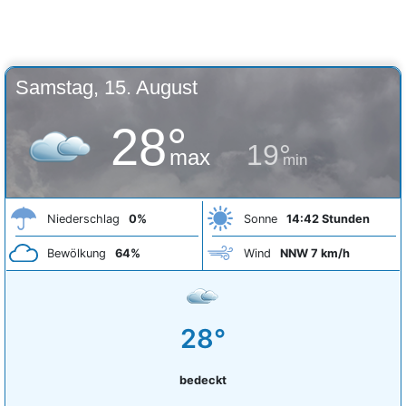
Samstag, 15. August
28°
19°
max
min
Niederschlag
0%
Sonne
14:42 Stunden
Bewölkung
64%
Wind
NNW 7 km/h
28°
bedeckt