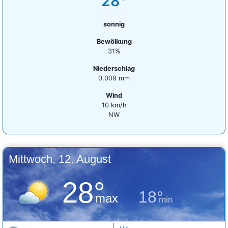
28°
sonnig
Bewölkung
31%
Niederschlag
0.009 mm
Wind
10 km/h
NW
Mittwoch, 12. August
28°
18°
max
min