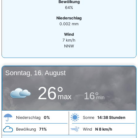
Bewölkung
64%
Niederschlag
0.002 mm
Wind
7 km/h
NNW
Sonntag, 16. August
26°
16°
max
min
Niederschlag
0%
Sonne
14:38 Stunden
Bewölkung
71%
Wind
N 8 km/h