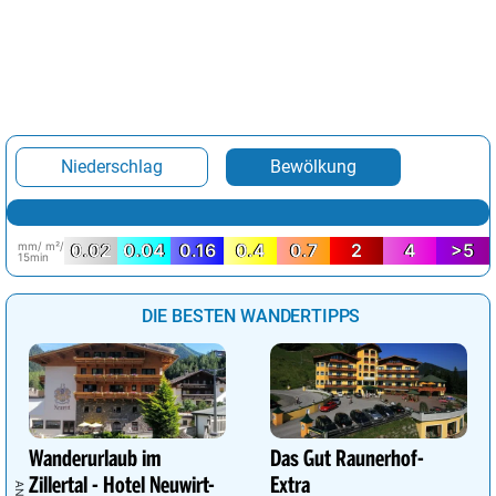
Niederschlag
Bewölkung
mm/ m²/
0.02
0.04
0.16
0.4
0.7
2
4
>5
15min
DIE BESTEN WANDERTIPPS
Wanderurlaub im
Das Gut Raunerhof-
Zillertal - Hotel Neuwirt-
Extra