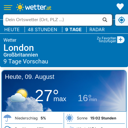
HEUTE
48 STUNDEN
9 TAGE
RADAR
+
Zu Favoriten
hinzufügen
London
Großbritannien
Heute, 09. August
27°
16°
max
min
Niederschlag
5%
Sonne
15:02 Stunden