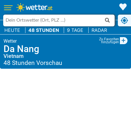
HEUTE
48 STUNDEN
9 TAGE
RADAR
+
Zu Favoriten
hinzufügen
Da Nang
Vietnam