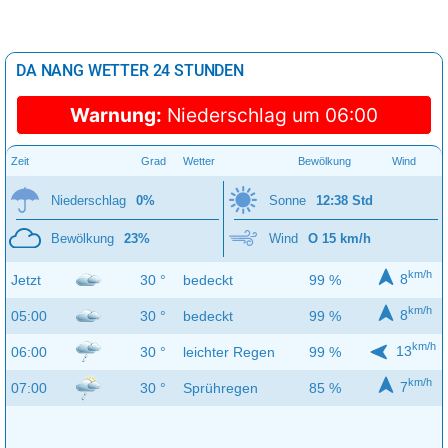
DA NANG WETTER 24 STUNDEN
Warnung:
Niederschlag um 06:00
Zeit
Grad
Wetter
Bewölkung
Wind
Niederschlag
0%
Sonne
12:38 Std
Bewölkung
23%
Wind
O 15 km/h
km/h
8
Jetzt
30 °
bedeckt
99 %
km/h
8
05:00
30 °
bedeckt
99 %
km/h
13
06:00
30 °
leichter Regen
99 %
km/h
7
07:00
30 °
Sprühregen
85 %