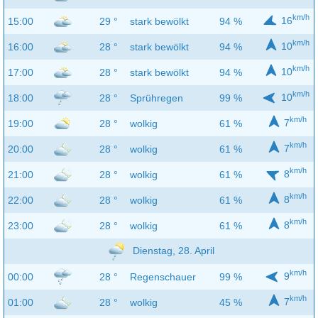
km/h
16
15:00
29 °
stark bewölkt
94 %
km/h
10
16:00
28 °
stark bewölkt
94 %
km/h
10
17:00
28 °
stark bewölkt
94 %
km/h
10
18:00
28 °
Sprühregen
99 %
km/h
7
19:00
28 °
wolkig
61 %
km/h
7
20:00
28 °
wolkig
61 %
km/h
8
21:00
28 °
wolkig
61 %
km/h
8
22:00
28 °
wolkig
61 %
km/h
8
23:00
28 °
wolkig
61 %
Dienstag, 28. April
km/h
9
00:00
28 °
Regenschauer
99 %
km/h
7
01:00
28 °
wolkig
45 %