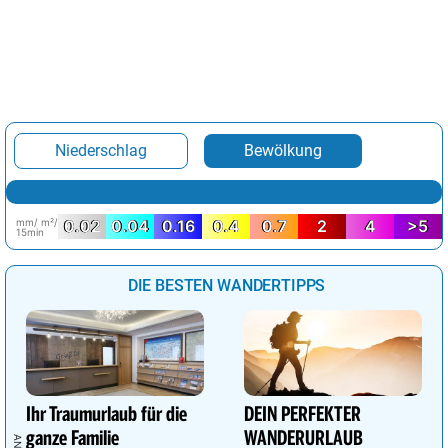
Niederschlag
Bewölkung
mm/ m²/
0.02
0.04
0.16
0.4
0.7
2
4
>5
15min
DIE BESTEN WANDERTIPPS
Ihr Traumurlaub für die
DEIN PERFEKTER
ganze Familie
WANDERURLAUB