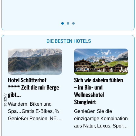
ThemenSaunen
Traumhafte
Wellnessanlage!
DIE BESTEN HOTELS
Hotel Schütterhof
Sich wie daheim fühlen
**** Zeit die mir Berge
– im Bio- und
gibt…
Wellnesshotel
Stanglwirt
Wandern, Biken und
Spa…Gratis E-Bikes, ¾
Genießen Sie die
Genießer Pension. NEU:
einzigartige Kombination
DZ Deluxe – ab sofort
aus Natur, Luxus, Sport,
buchbar!
Wellness und Erholung.