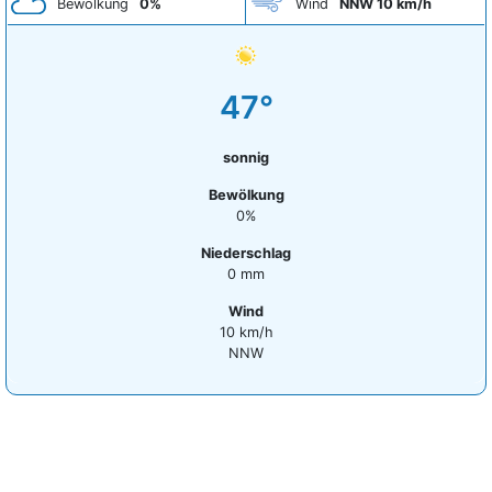
Bewölkung
0%
Wind
NNW 10 km/h
47°
sonnig
Bewölkung
0%
Niederschlag
0 mm
Wind
10 km/h
NNW