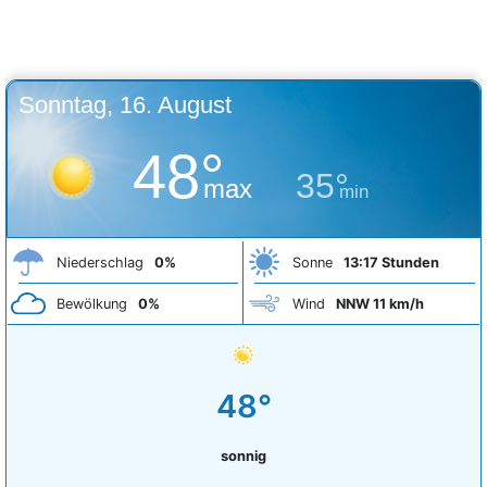
Sonntag, 16. August
48°
35°
max
min
Niederschlag
0%
Sonne
13:17 Stunden
Bewölkung
0%
Wind
NNW 11 km/h
48°
sonnig