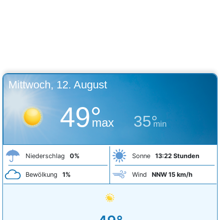
Mittwoch, 12. August
49°
35°
max
min
Niederschlag
0%
Sonne
13:22 Stunden
Bewölkung
1%
Wind
NNW 15 km/h