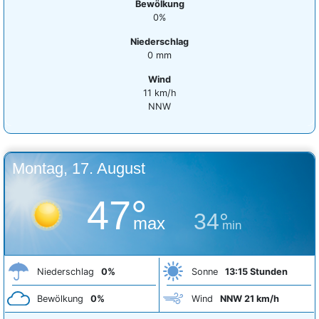
Bewölkung
0%
Niederschlag
0 mm
Wind
11 km/h
NNW
Montag, 17. August
47°
34°
max
min
Niederschlag
0%
Sonne
13:15 Stunden
Bewölkung
0%
Wind
NNW 21 km/h