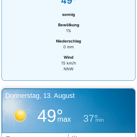
49°
sonnig
Bewölkung
1%
Niederschlag
0 mm
Wind
15 km/h
NNW
Donnerstag, 13. August
49°
37°
max
min