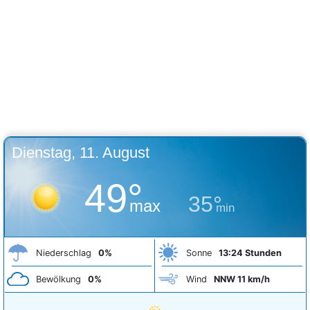
Dienstag, 11. August
49°
35°
max
min
Niederschlag
0%
Sonne
13:24 Stunden
Bewölkung
0%
Wind
NNW 11 km/h