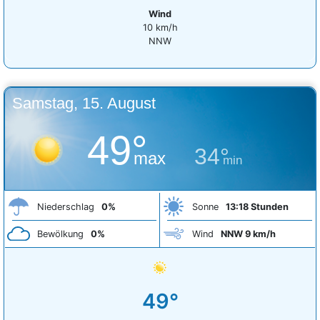
Wind
10 km/h
NNW
Samstag, 15. August
49°
34°
max
min
Niederschlag
0%
Sonne
13:18 Stunden
Bewölkung
0%
Wind
NNW 9 km/h
49°