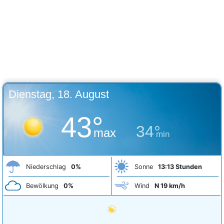
Dienstag, 18. August
43°
34°
max
min
Niederschlag
0%
Sonne
13:13 Stunden
Bewölkung
0%
Wind
N 19 km/h