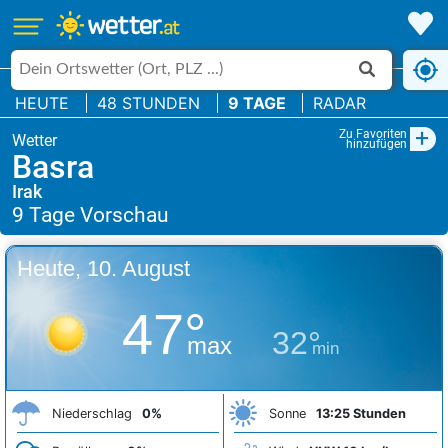
HEUTE
48 STUNDEN
9 TAGE
RADAR
+
Zu Favoriten
hinzufügen
Basra
Irak
Heute, 10. August
47°
32°
max
min
Niederschlag
0%
Sonne
13:25 Stunden