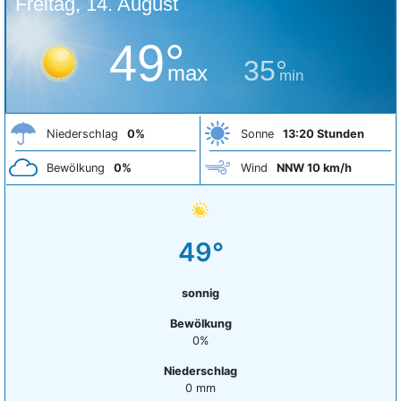
Freitag, 14. August
49°
35°
max
min
Niederschlag
0%
Sonne
13:20 Stunden
Bewölkung
0%
Wind
NNW 10 km/h
49°
sonnig
Bewölkung
0%
Niederschlag
0 mm