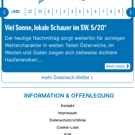
Jetzt
22
23
10
0
1
2
3
4
5
6
7
8
9
Viel Sonne, lokale Schauer im SW. 5/20°
Der heutige Nachmittag sorgt weiterhin für sonnigen
Wettercharakter in weiten Teilen Österreichs, im
Westen und Süden zeigen sich zeitweise dichtere
Haufenwolken.
...
Mehr lesen
mehr Österreich-Wetter
INFORMATION & OFFENLEGUNG
Kontakt
Impressum
Datenschutzrichtlinie
Cookie-Liste
AGB