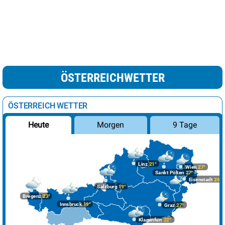
ÖSTERREICHWETTER
ÖSTERREICH WETTER
Morgen
9 Tage
Heute
Linz
21°
Wien
27°
Sankt Pölten
27°
Eisenstadt
26°
Salzburg
19°
Bregenz
23°
Innsbruck
19°
Graz
27°
Klagenfurt
22°