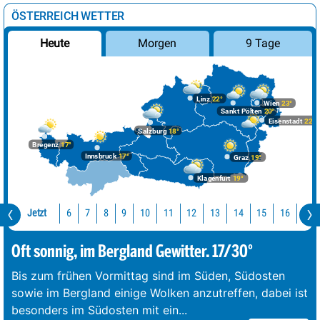
ÖSTERREICH WETTER
Morgen
9 Tage
Heute
Linz
22°
Wien
23°
Sankt Pölten
20°
Eisenstadt
22°
Salzburg
18°
Bregenz
17°
Innsbruck
17°
Graz
19°
Klagenfurt
19°
Jetzt
10
11
12
13
14
15
16
17
6
7
8
9
Oft sonnig, im Bergland Gewitter. 17/30°
Bis zum frühen Vormittag sind im Süden, Südosten
sowie im Bergland einige Wolken anzutreffen, dabei ist
besonders im Südosten mit ein
...