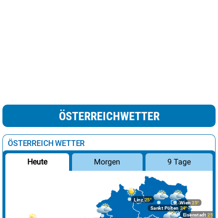
ÖSTERREICHWETTER
ÖSTERREICH WETTER
Morgen
9 Tage
Heute
Linz
25°
Wien
25°
Sankt Pölten
24°
Eisenstadt
25°