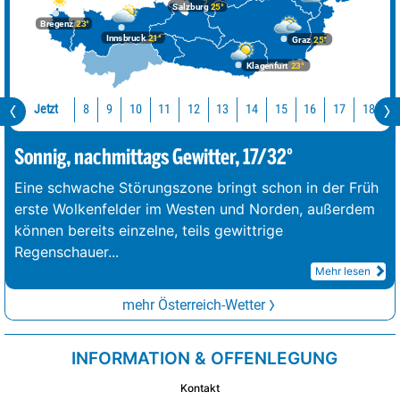
Salzburg
25°
Bregenz
23°
Innsbruck
21°
Graz
25°
Klagenfurt
23°
Jetzt
10
11
12
13
14
15
16
17
18
1
8
9
Sonnig, nachmittags Gewitter, 17/32°
Eine schwache Störungszone bringt schon in der Früh
erste Wolkenfelder im Westen und Norden, außerdem
können bereits einzelne, teils gewittrige
Regenschauer
...
Mehr lesen
mehr Österreich-Wetter
INFORMATION & OFFENLEGUNG
Kontakt