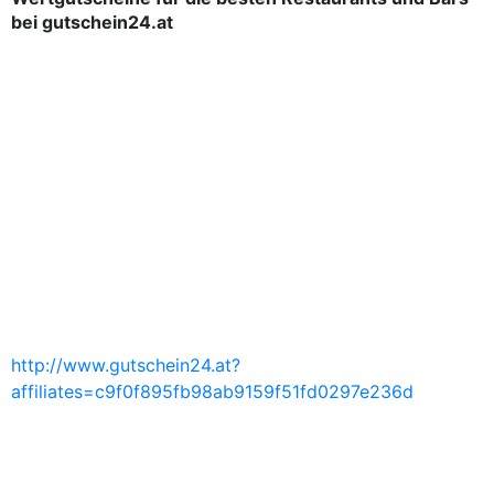
bei gutschein24.at
http://www.gutschein24.at?
affiliates=c9f0f895fb98ab9159f51fd0297e236d