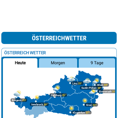
ÖSTERREICHWETTER
ÖSTERREICH WETTER
Morgen
9 Tage
Heute
Linz
23°
Wien
30°
Sankt Pölten
26°
Eisenstadt
31°
Salzburg
25°
Bregenz
23°
Innsbruck
23°
Graz
30°
Klagenfurt
27°