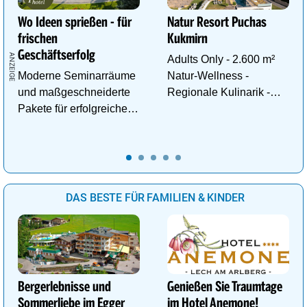
Wo Ideen sprießen - für
Natur Resort Puchas
frischen
Kukmirn
Geschäftserfolg
Adults Only - 2.600 m²
Moderne Seminarräume
Natur-Wellness -
und maßgeschneiderte
Regionale Kulinarik -
Pakete für erfolgreiche
Ruhe & Erholung mitten
Tagungen!
im Grünen
DAS BESTE FÜR FAMILIEN & KINDER
Bergerlebnisse und
Genießen Sie Traumtage
Sommerliebe im Egger
im Hotel Anemone!