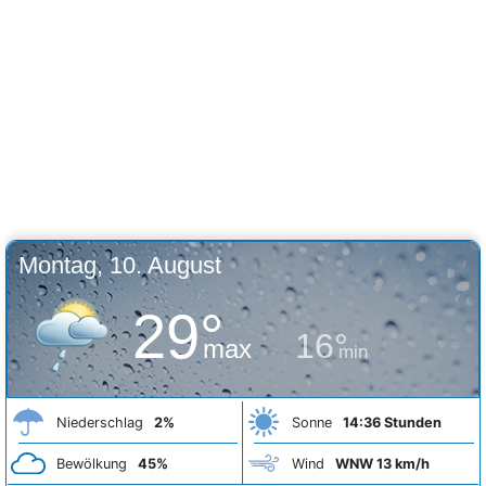
Montag, 10. August
29°
16°
max
min
Niederschlag
2%
Sonne
14:36 Stunden
Bewölkung
45%
Wind
WNW 13 km/h