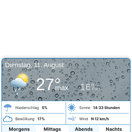
Dienstag, 11. August
27°
16°
max
min
Niederschlag
5%
Sonne
14:33 Stunden
Bewölkung
17%
Wind
N 12 km/h
Morgens
Mittags
Abends
Nachts