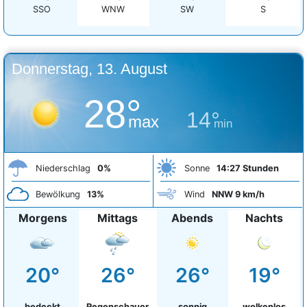
SSO
WNW
SW
S
Donnerstag, 13. August
28°
14°
max
min
Niederschlag
0%
Sonne
14:27 Stunden
Bewölkung
13%
Wind
NNW 9 km/h
Morgens
Mittags
Abends
Nachts
20°
26°
26°
19°
bedeckt
Regenschauer
sonnig
wolkenlos