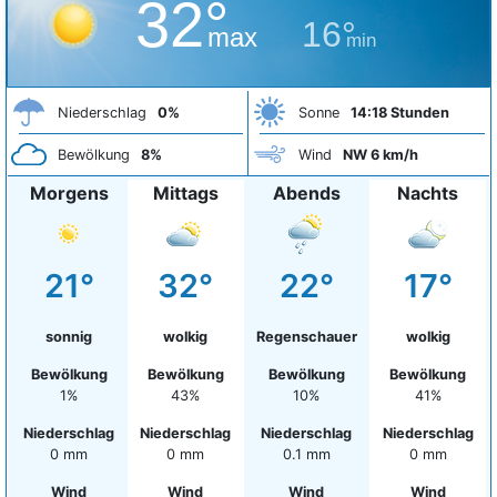
32°
16°
max
min
Niederschlag
0%
Sonne
14:18 Stunden
Bewölkung
8%
Wind
NW 6 km/h
Morgens
Mittags
Abends
Nachts
21°
32°
22°
17°
sonnig
wolkig
Regenschauer
wolkig
Bewölkung
Bewölkung
Bewölkung
Bewölkung
1%
43%
10%
41%
Niederschlag
Niederschlag
Niederschlag
Niederschlag
0 mm
0 mm
0.1 mm
0 mm
Wind
Wind
Wind
Wind