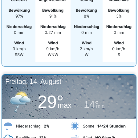
Bewölkung
Bewölkung
Bewölkung
Bewölkung
97%
91%
8%
3%
Niederschlag
Niederschlag
Niederschlag
Niederschlag
0 mm
0.27 mm
0 mm
0 mm
Wind
Wind
Wind
Wind
3 km/h
9 km/h
2 km/h
0 km/h
SSW
WNW
W
S
Freitag, 14. August
29°
14°
max
min
Niederschlag
2%
Sonne
14:24 Stunden
Bewölkung
12%
Wind
NO 9 km/h