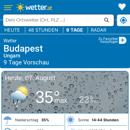
HEUTE
48 STUNDEN
9 TAGE
RADAR
+
Zu Favoriten
hinzufügen
Budapest
Ungarn
Heute, 07. August
35°
23°
max
min
Niederschlag
35%
Sonne
14:44 Stunden