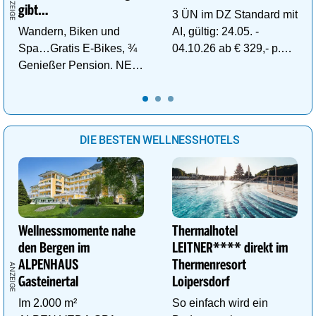
gibt…
3 ÜN im DZ Standard mit
Wandern, Biken und
AI, gültig: 24.05. -
Spa…Gratis E-Bikes, ¾
04.10.26 ab € 329,- p.P.
Genießer Pension. NEU:
inkl. Gratis Dachstein-
DZ Deluxe – ab sofort
Sommercard.
buchbar!
DIE BESTEN WELLNESSHOTELS
Wellnessmomente nahe
Thermalhotel
den Bergen im
LEITNER**** direkt im
ALPENHAUS
Thermenresort
Gasteinertal
Loipersdorf
Im 2.000 m²
So einfach wird ein