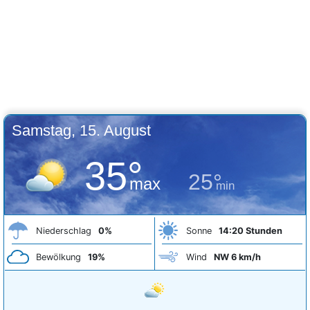
Samstag, 15. August
35°
25°
max
min
Niederschlag
0%
Sonne
14:20 Stunden
Bewölkung
19%
Wind
NW 6 km/h