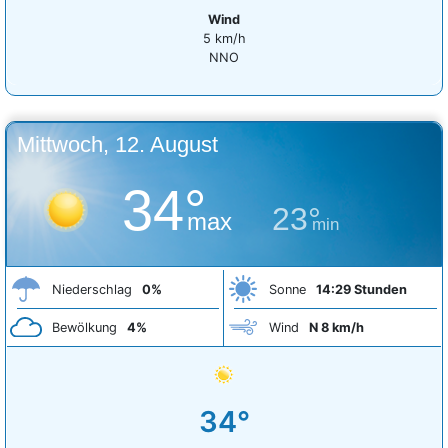
Wind
5 km/h
NNO
Mittwoch, 12. August
34°
23°
max
min
Niederschlag
0%
Sonne
14:29 Stunden
Bewölkung
4%
Wind
N 8 km/h
34°