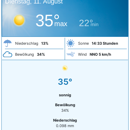
Dienstag, 11. August
35°
22°
max
min
Niederschlag
13%
Sonne
14:33 Stunden
Bewölkung
34%
Wind
NNO 5 km/h
35°
sonnig
Bewölkung
34%
Niederschlag
0.098 mm