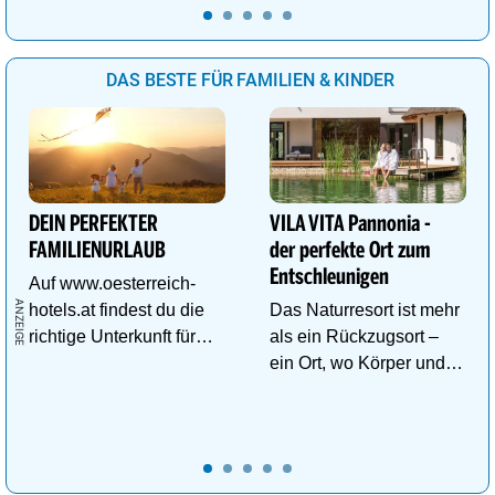
begegnen.
DAS BESTE FÜR FAMILIEN & KINDER
DEIN PERFEKTER
VILA VITA Pannonia -
FAMILIENURLAUB
der perfekte Ort zum
Entschleunigen
Auf www.oesterreich-
hotels.at findest du die
Das Naturresort ist mehr
richtige Unterkunft für
als ein Rückzugsort –
deinen perfekten
ein Ort, wo Körper und
Familienurlaub!
Geist neue Energie
tanken.