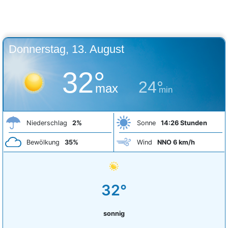
Donnerstag, 13. August
32°
24°
max
min
Niederschlag
2%
Sonne
14:26 Stunden
Bewölkung
35%
Wind
NNO 6 km/h
32°
sonnig