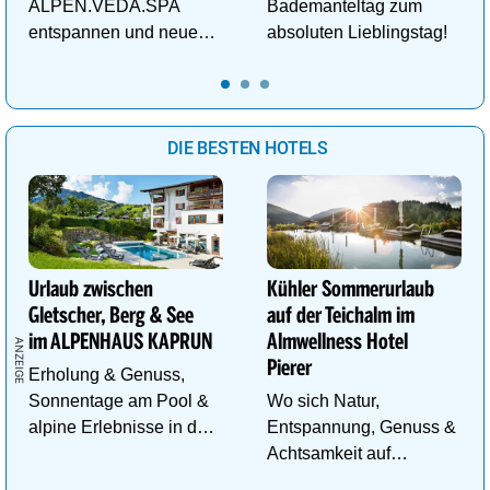
ALPEN.VEDA.SPA
Bademanteltag zum
entspannen und neue
absoluten Lieblingstag!
Kraft im Tal der
Gesundheit tanken.
DIE BESTEN HOTELS
Urlaub zwischen
Kühler Sommerurlaub
Gletscher, Berg & See
auf der Teichalm im
im ALPENHAUS KAPRUN
Almwellness Hotel
Pierer
Erholung & Genuss,
Sonnentage am Pool &
Wo sich Natur,
alpine Erlebnisse in den
Entspannung, Genuss &
Bergen im ALPENHAUS
Achtsamkeit auf
KAPRUN
einzigartige Weise