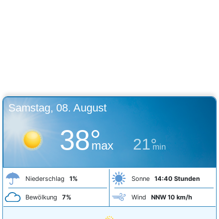
Samstag, 08. August
38°
21°
max
min
Niederschlag
1%
Sonne
14:40 Stunden
Bewölkung
7%
Wind
NNW 10 km/h