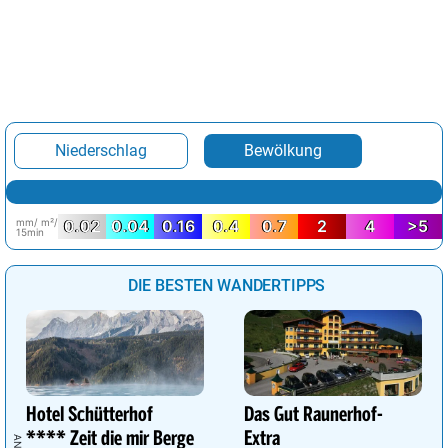
Niederschlag
Bewölkung
mm/ m²/
0.02
0.04
0.16
0.4
0.7
2
4
>5
15min
DIE BESTEN WANDERTIPPS
Hotel Schütterhof
Das Gut Raunerhof-
**** Zeit die mir Berge
Extra