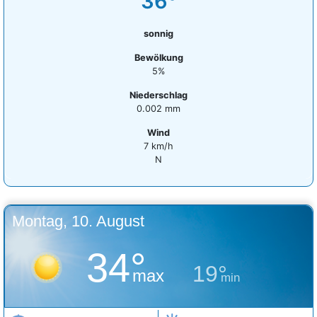
36°
sonnig
Bewölkung
5%
Niederschlag
0.002 mm
Wind
7 km/h
N
Montag, 10. August
34°
19°
max
min