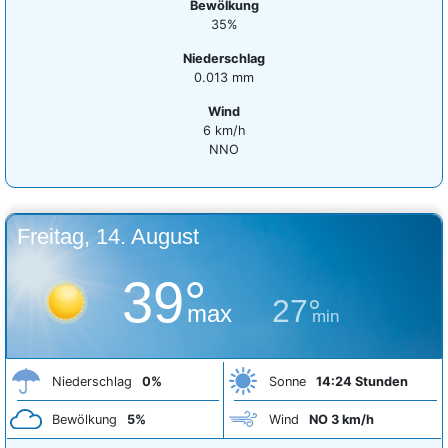
Bewölkung
35%
Niederschlag
0.013 mm
Wind
6 km/h
NNO
Freitag, 14. August
39°
27°
max
min
Niederschlag
0%
Sonne
14:24 Stunden
Bewölkung
5%
Wind
NO 3 km/h