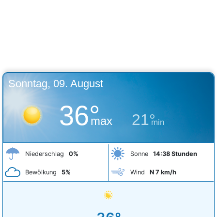
Sonntag, 09. August
36°
21°
max
min
Niederschlag
0%
Sonne
14:38 Stunden
Bewölkung
5%
Wind
N 7 km/h