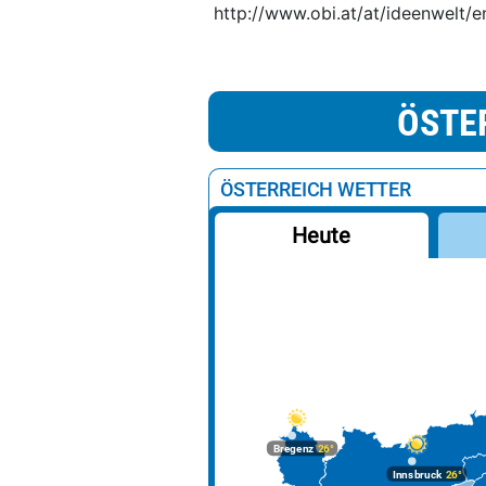
http://www.obi.at/at/ideenwelt/e
ÖSTE
ÖSTERREICH WETTER
Heute
Bregenz
26°
Innsbruck
26°