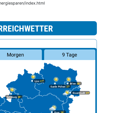
nergiesparen/index.html
RREICHWETTER
Morgen
9 Tage
Linz
27°
Wien
28°
Sankt Pölten
27°
Eisenstadt
29°
Salzburg
28°
Graz
28°