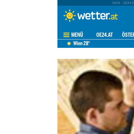
OE24
OE24 V
MENÜ
OE24.AT
ÖSTE
Wien
28°