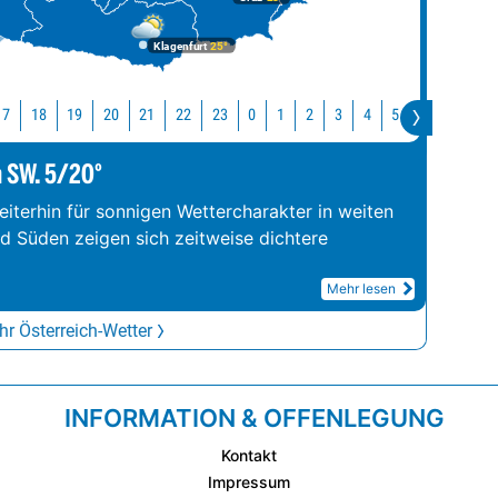
Klagenfurt
25°
17
18
19
20
21
22
23
0
1
2
3
4
5
6
7
8
m SW. 5/20°
iterhin für sonnigen Wettercharakter in weiten
nd Süden zeigen sich zeitweise dichtere
Mehr lesen
r Österreich-Wetter
INFORMATION & OFFENLEGUNG
Kontakt
Impressum