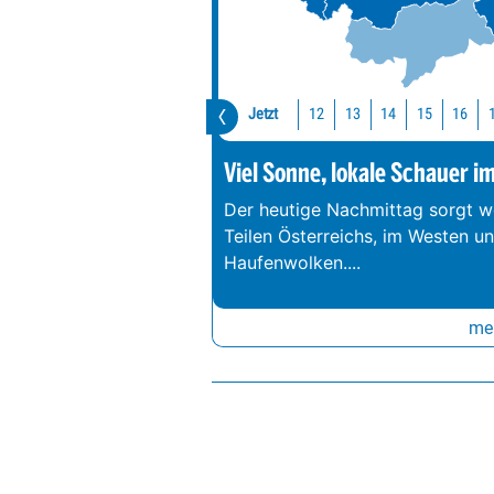
Jetzt
12
13
14
15
16
Viel Sonne, lokale Schauer i
Der heutige Nachmittag sorgt we
Teilen Österreichs, im Westen u
Haufenwolken.
...
meh