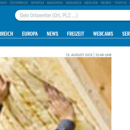
IDEO
ÖSTERREICH
SPORT24
MADONNA
GESUND24
MEINJOB
REISEN
TICKETS
RREICH
EUROPA
NEWS
FREIZEIT
WEBCAMS
SER
13. AUGUST 2012 | 12:48 UHR