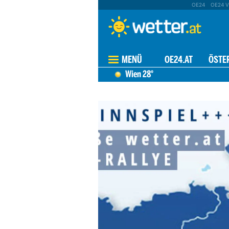
OE24
OE24 V
MENÜ
OE24.AT
ÖSTE
Wien
28°