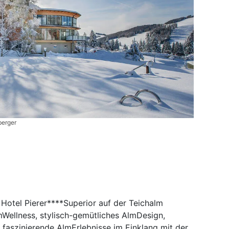
berger
Hotel Pierer****Superior auf der Teichalm
mWellness, stylisch-gemütliches AlmDesign,
aszinierende AlmErlebnisse im Einklang mit der