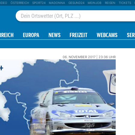
IDEO
ÖSTERREICH
SPORT24
MADONNA
GESUND24
MEINJOB
REISEN
TICKETS
RREICH
EUROPA
NEWS
FREIZEIT
WEBCAMS
SER
06. NOVEMBER 2017 | 23:36 UHR