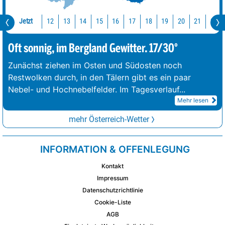
Jetzt
12
13
14
15
16
17
18
19
20
21
22
Oft sonnig, im Bergland Gewitter. 17/30°
Zunächst ziehen im Osten und Südosten noch
Restwolken durch, in den Tälern gibt es ein paar
Nebel- und Hochnebelfelder. Im Tagesverlauf
...
Mehr lesen
mehr Österreich-Wetter
INFORMATION & OFFENLEGUNG
Kontakt
Impressum
Datenschutzrichtlinie
Cookie-Liste
AGB