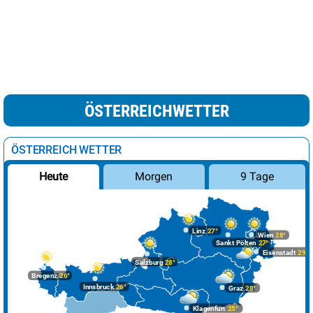
ÖSTERREICHWETTER
ÖSTERREICH WETTER
Morgen
9 Tage
Heute
Linz
27°
Wien
28°
Sankt Pölten
27°
Eisenstadt
29°
Salzburg
28°
Bregenz
26°
Innsbruck
26°
Graz
28°
Klagenfurt
25°