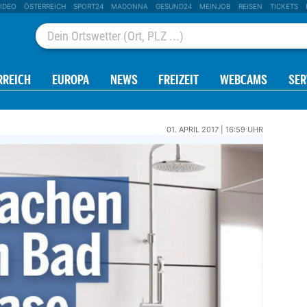
IDEO
ÖSTERREICH
SPORT24
MADONNA
GESUND24
MEINJOB
REISEN
TICKETS
RREICH
EUROPA
NEWS
FREIZEIT
WEBCAMS
SER
01. APRIL 2017 | 16:59 UHR