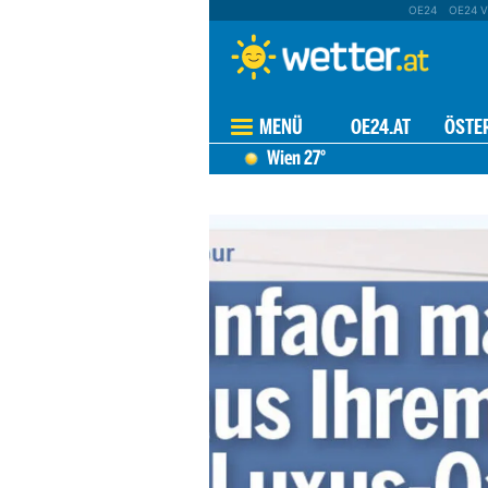
OE24
OE24 V
MENÜ
OE24.AT
ÖSTE
Wien
27°