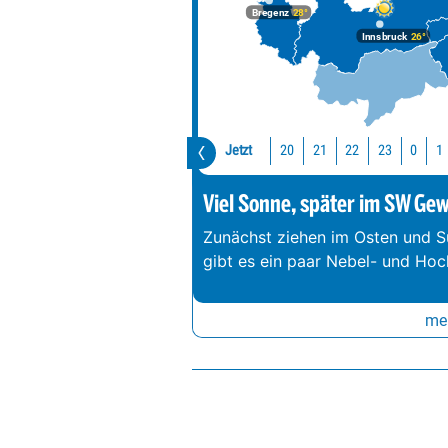
Bregenz
28°
Innsbruck
26°
Jetzt
20
21
22
23
0
1
Viel Sonne, später im SW Gewi
Zunächst ziehen im Osten und S
gibt es ein paar Nebel- und Hoc
meh