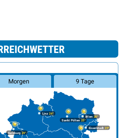
RREICHWETTER
Morgen
9 Tage
Linz
26°
Wien
26°
Sankt Pölten
25°
Eisenstadt
25°
Salzburg
24°