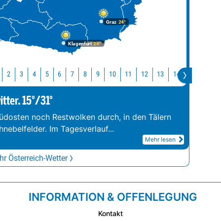
Graz
24°
Klagenfurt
24°
10
11
12
13
14
15
16
2
3
4
5
6
7
8
9
tter. 15°/31°
üdosten noch Restwolken durch, in den Tälern
hnebelfelder. Im Tagesverlauf
...
Mehr lesen
r Österreich-Wetter
INFORMATION & OFFENLEGUNG
Kontakt