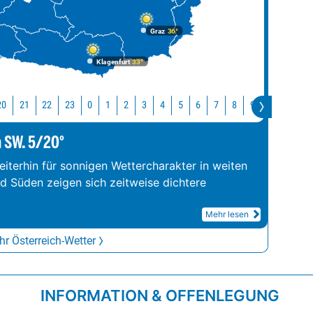
Graz
36°
Klagenfurt
33°
20
21
22
23
10
11
0
1
2
3
4
5
6
7
8
9
m SW. 5/20°
iterhin für sonnigen Wettercharakter in weiten
nd Süden zeigen sich zeitweise dichtere
Mehr lesen
r Österreich-Wetter
INFORMATION & OFFENLEGUNG