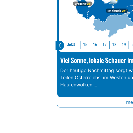
Bregenz
26°
Innsbruck
25°
Jetzt
15
16
17
18
19
Viel Sonne, lokale Schauer i
Der heutige Nachmittag sorgt we
Teilen Österreichs, im Westen u
Haufenwolken.
...
meh