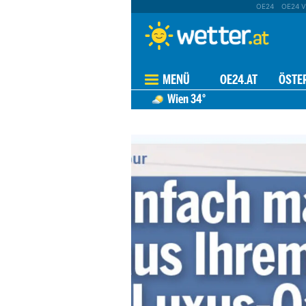
OE24
OE24 V
MENÜ
OE24.AT
ÖSTE
Wien
34°