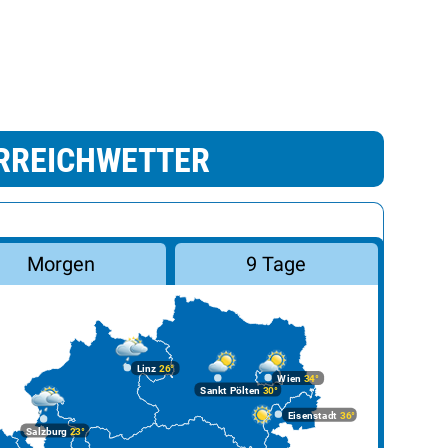
RREICHWETTER
Morgen
9 Tage
Linz
26°
Wien
34°
Sankt Pölten
30°
Eisenstadt
36°
Salzburg
23°