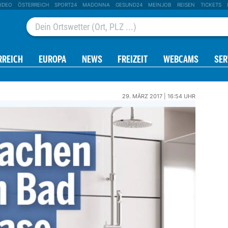
IDEO
ÖSTERREICH
SPORT24
MADONNA
GESUND24
MEINJOB
REISEN
TICKETS
RREICH
EUROPA
NEWS
FREIZEIT
WEBCAMS
SER
29. MÄRZ 2017 | 16:54 UHR