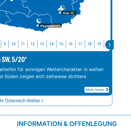
Graz
23°
Klagenfurt
23°
10
11
12
13
14
15
16
17
18
19
20
21
22
9
m SW. 5/20°
iterhin für sonnigen Wettercharakter in weiten
nd Süden zeigen sich zeitweise dichtere
Mehr lesen
r Österreich-Wetter
INFORMATION & OFFENLEGUNG