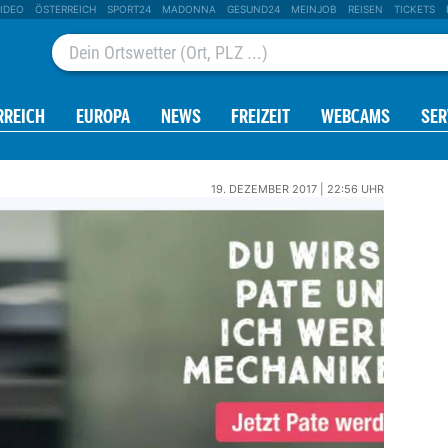
IDEO
ÖSTERREICH
SPORT24
MADONNA
GESUND24
MEINJOB
REISEN
TICKETS
RREICH
EUROPA
NEWS
FREIZEIT
WEBCAMS
SER
19. DEZEMBER 2017 | 22:56 UHR