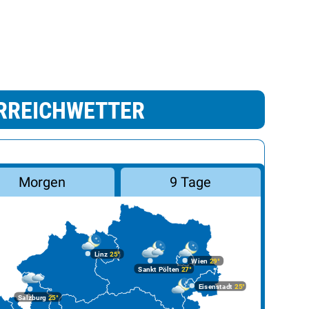
RREICHWETTER
Morgen
9 Tage
Linz
25°
Wien
29°
Sankt Pölten
27°
Eisenstadt
25°
Salzburg
25°