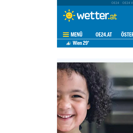
OE24
OE24 V
MENÜ
OE24.AT
ÖSTE
Wien
29°