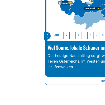
Bregenz
21°
Innsbruck
19°
Jetzt
2
3
4
5
6
7
8
Viel Sonne, lokale Schauer i
Der heutige Nachmittag sorgt we
Teilen Österreichs, im Westen u
Haufenwolken.
...
meh