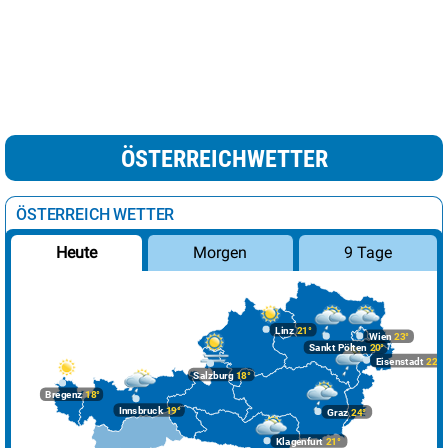
ÖSTERREICHWETTER
ÖSTERREICH WETTER
Morgen
9 Tage
Heute
Linz
21°
Wien
23°
Sankt Pölten
20°
Eisenstadt
22°
Salzburg
18°
Bregenz
18°
Innsbruck
19°
Graz
24°
Klagenfurt
21°