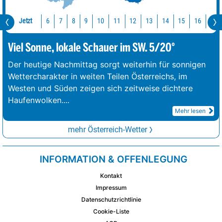
Jetzt
10
11
12
13
14
15
16
17
6
7
8
9
Viel Sonne, lokale Schauer im SW. 5/20°
Der heutige Nachmittag sorgt weiterhin für sonnigen
Wettercharakter in weiten Teilen Österreichs, im
Westen und Süden zeigen sich zeitweise dichtere
Haufenwolken.
...
Mehr lesen
mehr Österreich-Wetter
INFORMATION & OFFENLEGUNG
Kontakt
Impressum
Datenschutzrichtlinie
Cookie-Liste