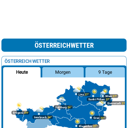
ÖSTERREICHWETTER
ÖSTERREICH WETTER
Morgen
9 Tage
Heute
Linz
27°
Wien
27°
Sankt Pölten
27°
Eisenstadt
27°
Salzburg
24°
Bregenz
24°
Innsbruck
24°
Graz
30°
Klagenfurt
27°