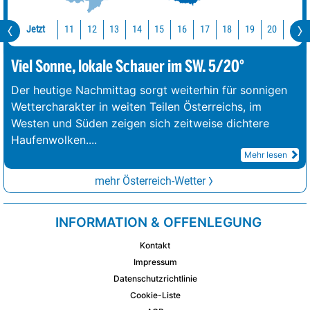
Jetzt
11
12
13
14
15
16
17
18
19
20
21
Viel Sonne, lokale Schauer im SW. 5/20°
Der heutige Nachmittag sorgt weiterhin für sonnigen
Wettercharakter in weiten Teilen Österreichs, im
Westen und Süden zeigen sich zeitweise dichtere
Haufenwolken.
...
Mehr lesen
mehr Österreich-Wetter
INFORMATION & OFFENLEGUNG
Kontakt
Impressum
Datenschutzrichtlinie
Cookie-Liste