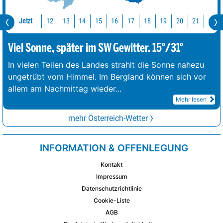
Jetzt
12
13
14
15
16
17
18
19
20
21
22
Viel Sonne, später im SW Gewitter. 15°/31°
In vielen Teilen des Landes strahlt die Sonne nahezu
ungetrübt vom Himmel. Im Bergland können sich vor
allem am Nachmittag wieder
...
Mehr lesen
mehr Österreich-Wetter
INFORMATION & OFFENLEGUNG
Kontakt
Impressum
Datenschutzrichtlinie
Cookie-Liste
AGB