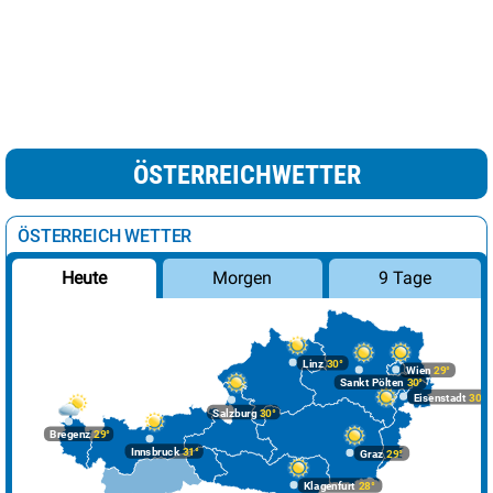
ÖSTERREICHWETTER
ÖSTERREICH WETTER
Morgen
9 Tage
Heute
Linz
30°
Wien
29°
Sankt Pölten
30°
Eisenstadt
30°
Salzburg
30°
Bregenz
29°
Innsbruck
31°
Graz
29°
Klagenfurt
28°