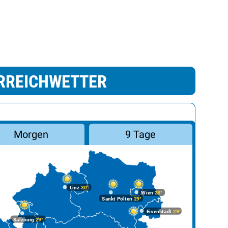
RREICHWETTER
Morgen
9 Tage
Linz
30°
Wien
28°
Sankt Pölten
29°
Eisenstadt
29°
Salzburg
29°