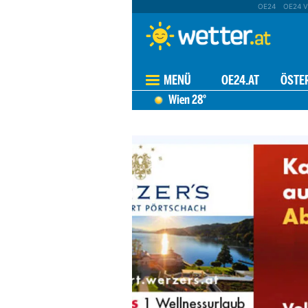
OE24
OE24 V
MENÜ
OE24.AT
ÖSTE
Wien
28°