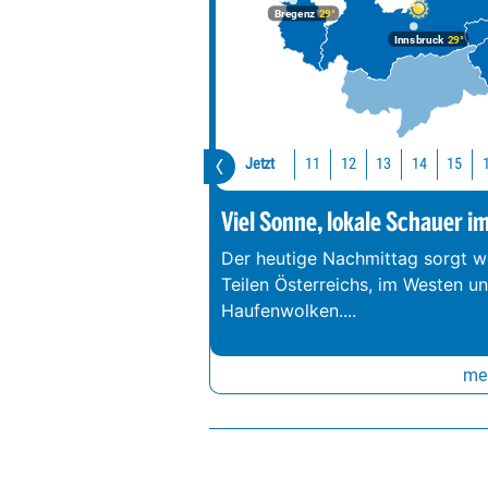
Bregenz
29°
Innsbruck
29°
Jetzt
11
12
13
14
15
Viel Sonne, lokale Schauer i
Der heutige Nachmittag sorgt we
Teilen Österreichs, im Westen u
Haufenwolken.
...
meh