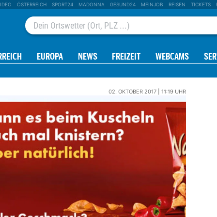
IDEO
ÖSTERREICH
SPORT24
MADONNA
GESUND24
MEINJOB
REISEN
TICKETS
RREICH
EUROPA
NEWS
FREIZEIT
WEBCAMS
SER
02. OKTOBER 2017 | 11:19 UHR