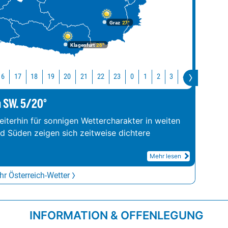
Graz
27°
Klagenfurt
26°
16
17
18
19
20
21
22
23
0
1
2
3
4
5
6
7
m SW. 5/20°
iterhin für sonnigen Wettercharakter in weiten
nd Süden zeigen sich zeitweise dichtere
Mehr lesen
r Österreich-Wetter
INFORMATION & OFFENLEGUNG