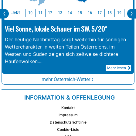
Jetzt
10
11
12
13
14
15
16
17
18
19
20
Viel Sonne, lokale Schauer im SW. 5/20°
Der heutige Nachmittag sorgt weiterhin für sonnigen
Wettercharakter in weiten Teilen Österreichs, im
Westen und Süden zeigen sich zeitweise dichtere
Haufenwolken.
...
Mehr lesen
mehr Österreich-Wetter
INFORMATION & OFFENLEGUNG
Kontakt
Impressum
Datenschutzrichtlinie
Cookie-Liste