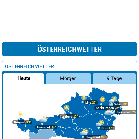
ÖSTERREICHWETTER
ÖSTERREICH WETTER
Morgen
9 Tage
Heute
Linz
27°
Wien
25°
Sankt Pölten
25°
Eisenstadt
25°
Salzburg
25°
Bregenz
25°
Innsbruck
21°
Graz
24°
Klagenfurt
22°