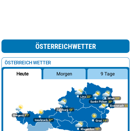
ÖSTERREICHWETTER
ÖSTERREICH WETTER
Morgen
9 Tage
Heute
Linz
22°
Wien
23°
Sankt Pölten
20°
Eisenstadt
22°
Salzburg
18°
Bregenz
17°
Innsbruck
17°
Graz
19°
Klagenfurt
19°