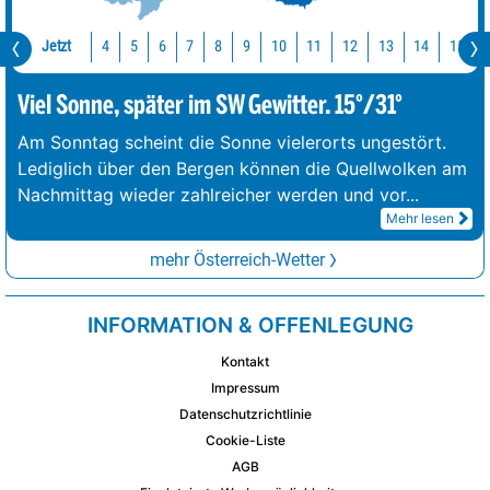
Jetzt
10
11
12
13
14
15
4
5
6
7
8
9
Viel Sonne, später im SW Gewitter. 15°/31°
Am Sonntag scheint die Sonne vielerorts ungestört.
Lediglich über den Bergen können die Quellwolken am
Nachmittag wieder zahlreicher werden und vor
...
Mehr lesen
mehr Österreich-Wetter
INFORMATION & OFFENLEGUNG
Kontakt
Impressum
Datenschutzrichtlinie
Cookie-Liste
AGB