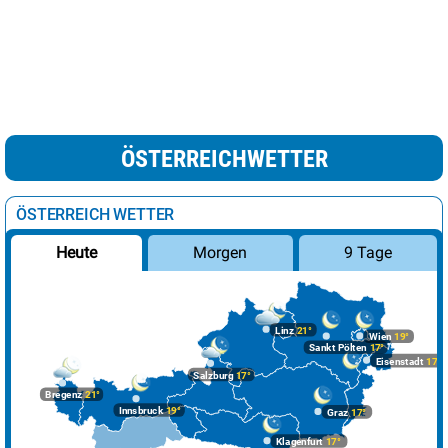
ÖSTERREICHWETTER
ÖSTERREICH WETTER
Morgen
9 Tage
Heute
Linz
21°
Wien
19°
Sankt Pölten
17°
Eisenstadt
17°
Salzburg
17°
Bregenz
21°
Innsbruck
19°
Graz
17°
Klagenfurt
17°