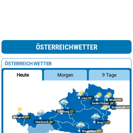
ÖSTERREICHWETTER
ÖSTERREICH WETTER
Morgen
9 Tage
Heute
Linz
28°
Wien
29°
Sankt Pölten
28°
Eisenstadt
30°
Salzburg
23°
Bregenz
28°
Innsbruck
20°
Graz
23°
Klagenfurt
29°