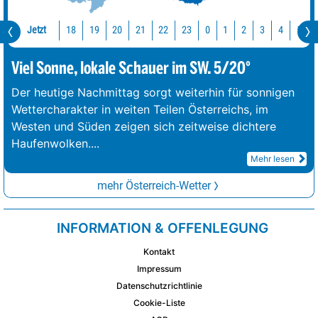
Jetzt
18
19
20
21
22
23
0
1
2
3
4
5
Viel Sonne, lokale Schauer im SW. 5/20°
Der heutige Nachmittag sorgt weiterhin für sonnigen
Wettercharakter in weiten Teilen Österreichs, im
Westen und Süden zeigen sich zeitweise dichtere
Haufenwolken.
...
Mehr lesen
mehr Österreich-Wetter
INFORMATION & OFFENLEGUNG
Kontakt
Impressum
Datenschutzrichtlinie
Cookie-Liste