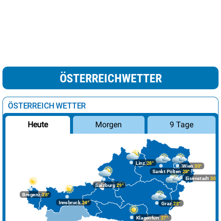
ÖSTERREICHWETTER
ÖSTERREICH WETTER
Morgen
9 Tage
Heute
Linz
28°
Wien
30°
Sankt Pölten
28°
Eisenstadt
30°
Salzburg
29°
Bregenz
28°
Innsbruck
24°
Graz
28°
Klagenfurt
27°