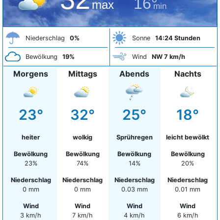
16°
max
min
Niederschlag
0%
Sonne
14:24 Stunden
Bewölkung
19%
Wind
NW 7 km/h
Morgens
Mittags
Abends
Nachts
23°
32°
25°
18°
heiter
wolkig
Sprühregen
leicht bewölkt
Bewölkung
Bewölkung
Bewölkung
Bewölkung
23%
74%
14%
20%
Niederschlag
Niederschlag
Niederschlag
Niederschlag
0 mm
0 mm
0.03 mm
0.01 mm
Wind
Wind
Wind
Wind
3 km/h
7 km/h
4 km/h
6 km/h