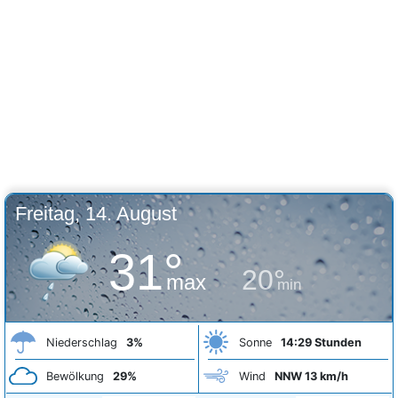
Freitag, 14. August
31°
20°
max
min
Niederschlag
3%
Sonne
14:29 Stunden
Bewölkung
29%
Wind
NNW 13 km/h