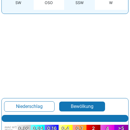
SW
OSO
SSW
W
Niederschlag
Bewölkung
mm/ m²/
0.02
0.04
0.16
0.4
0.7
2
4
>5
15min