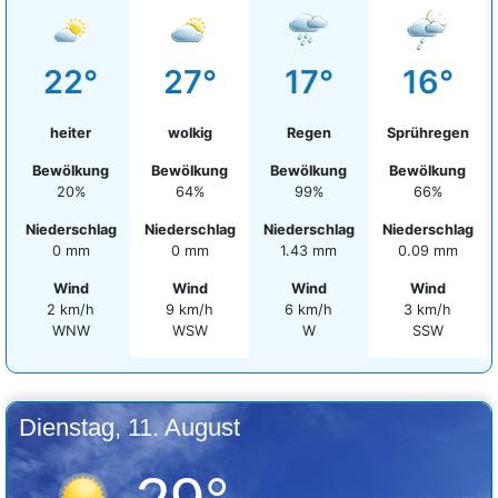
22°
27°
17°
16°
heiter
wolkig
Regen
Sprühregen
Bewölkung
Bewölkung
Bewölkung
Bewölkung
20%
64%
99%
66%
Niederschlag
Niederschlag
Niederschlag
Niederschlag
0 mm
0 mm
1.43 mm
0.09 mm
Wind
Wind
Wind
Wind
2 km/h
9 km/h
6 km/h
3 km/h
WNW
WSW
W
SSW
Dienstag, 11. August