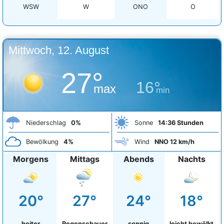
WSW
W
ONO
O
Mittwoch, 12. August
27°
16°
max
min
Niederschlag
0%
Sonne
14:36 Stunden
Bewölkung
4%
Wind
NNO 12 km/h
Morgens
Mittags
Abends
Nachts
20°
27°
24°
18°
heiter
Regenschauer
sonnig
leicht bewölkt