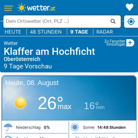
HEUTE
48 STUNDEN
9 TAGE
RADAR
+
Zu Favoriten
hinzufügen
Klaffer am Hochficht
Oberösterreich
Heute, 08. August
26°
16°
max
min
Niederschlag
0%
Sonne
14:48 Stunden