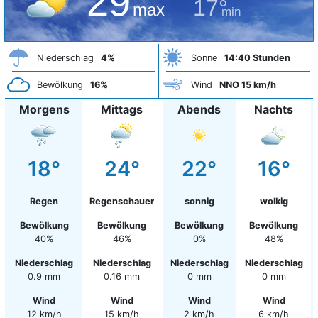
29°
17°
max
min
Niederschlag
4%
Sonne
14:40 Stunden
Bewölkung
16%
Wind
NNO 15 km/h
Morgens
Mittags
Abends
Nachts
18°
24°
22°
16°
Regen
Regenschauer
sonnig
wolkig
Bewölkung
Bewölkung
Bewölkung
Bewölkung
40%
46%
0%
48%
Niederschlag
Niederschlag
Niederschlag
Niederschlag
0.9 mm
0.16 mm
0 mm
0 mm
Wind
Wind
Wind
Wind
12 km/h
15 km/h
2 km/h
6 km/h