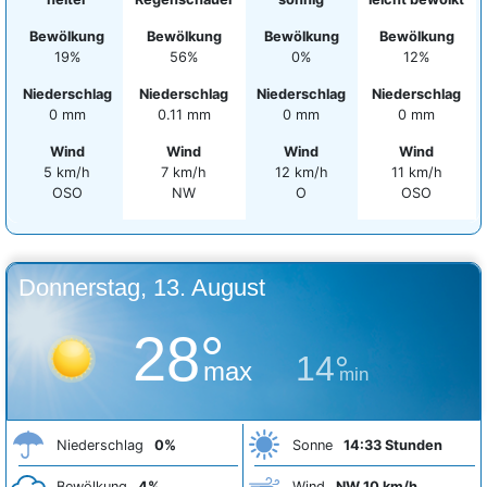
Bewölkung
Bewölkung
Bewölkung
Bewölkung
19%
56%
0%
12%
Niederschlag
Niederschlag
Niederschlag
Niederschlag
0 mm
0.11 mm
0 mm
0 mm
Wind
Wind
Wind
Wind
5 km/h
7 km/h
12 km/h
11 km/h
OSO
NW
O
OSO
Donnerstag, 13. August
28°
14°
max
min
Niederschlag
0%
Sonne
14:33 Stunden
Bewölkung
4%
Wind
NW 10 km/h