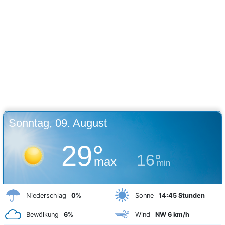
Sonntag, 09. August
29°
16°
max
min
Niederschlag
0%
Sonne
14:45 Stunden
Bewölkung
6%
Wind
NW 6 km/h