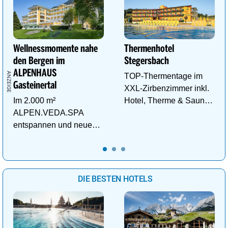
Wellnessmomente nahe
Thermenhotel
den Bergen im
Stegersbach
ALPENHAUS
TOP-Thermentage im
Gasteinertal
XXL-Zirbenzimmer inkl.
Im 2.000 m²
Hotel, Therme & Sauna
ALPEN.VEDA.SPA
ab € 99,- p.P./N.
entspannen und neue
Kraft im Tal der
Gesundheit tanken.
DIE BESTEN HOTELS