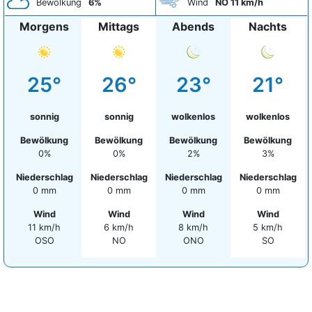
Bewölkung
6%
Wind
NO 11 km/h
Morgens
Mittags
Abends
Nachts
25°
26°
23°
21°
sonnig
sonnig
wolkenlos
wolkenlos
Bewölkung
Bewölkung
Bewölkung
Bewölkung
0%
0%
2%
3%
Niederschlag
Niederschlag
Niederschlag
Niederschlag
0 mm
0 mm
0 mm
0 mm
Wind
Wind
Wind
Wind
11 km/h
6 km/h
8 km/h
5 km/h
OSO
NO
ONO
SO