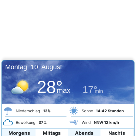
Montag, 10. August
28°
17°
max
min
Niederschlag
13%
Sonne
14:42 Stunden
Bewölkung
37%
Wind
NNW 12 km/h
Morgens
Mittags
Abends
Nachts