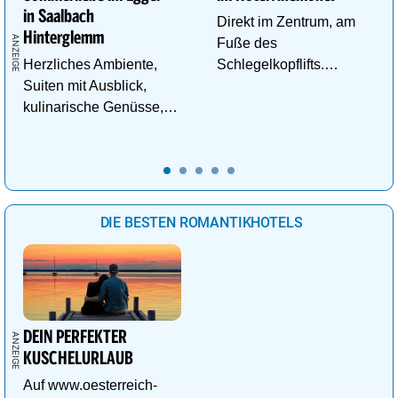
in Saalbach
Direkt im Zentrum, am
Hinterglemm
Fuße des
Herzliches Ambiente,
Schlegelkopflifts.
Suiten mit Ausblick,
Traumhafte
kulinarische Genüsse,
Wellnessanlage!
Wasserwelt in
Panoramalage u.v.m.
DIE BESTEN ROMANTIKHOTELS
DEIN PERFEKTER
KUSCHELURLAUB
Auf www.oesterreich-