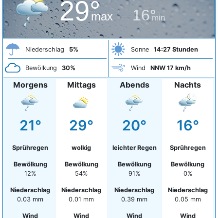
29°
16°
max
min
Niederschlag
5%
Sonne
14:27 Stunden
Bewölkung
30%
Wind
NNW 17 km/h
Morgens
Mittags
Abends
Nachts
21°
29°
20°
16°
Sprühregen
wolkig
leichter Regen
Sprühregen
Bewölkung
Bewölkung
Bewölkung
Bewölkung
12%
54%
91%
0%
Niederschlag
Niederschlag
Niederschlag
Niederschlag
0.03 mm
0.01 mm
0.39 mm
0.05 mm
Wind
Wind
Wind
Wind