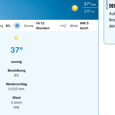
37°
max
DE
24°
min
Auf
fin
14:12
NW 5
ng
8%
Sonne
Wind
dei
Stunden
km/h
37°
sonnig
Bewölkung
8%
Niederschlag
0.033 mm
Wind
5 km/h
NW