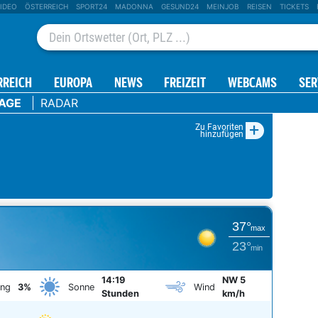
IDEO
ÖSTERREICH
SPORT24
MADONNA
GESUND24
MEINJOB
REISEN
TICKETS
RREICH
EUROPA
NEWS
FREIZEIT
WEBCAMS
SER
TAGE
RADAR
+
Zu Favoriten
hinzufügen
37°
max
23°
min
14:19
NW 5
ung
3%
Sonne
Wind
Stunden
km/h