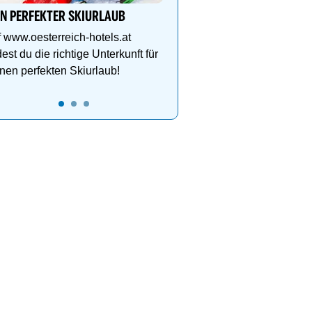
Dachterrasse, 4 Them
IN PERFEKTER SKIURLAUB
 www.oesterreich-hotels.at
dest du die richtige Unterkunft für
nen perfekten Skiurlaub!