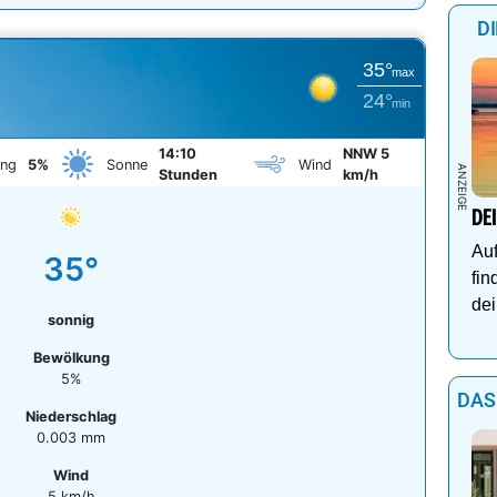
D
35°
max
24°
min
14:10
NNW 5
ung
5%
Sonne
Wind
Stunden
km/h
DE
Auf
35°
fin
dei
sonnig
Bewölkung
5%
DAS
Niederschlag
0.003 mm
Wind
5 km/h