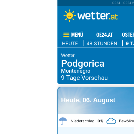
OE24
OE24 V
MENÜ
OE24.AT
ÖSTE
HEUTE
48 STUNDEN
9 
Podgorica
Montenegro
Heute, 06. August
Niederschlag
0%
Bewölk