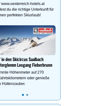
und gelebte Skikultur in
 www.oesterreich-hotels.at
grandioser Natur. Jetzt 
dest du die richtige Unterkunft für
nen perfekten Skiurlaub!
Genießen Sie Traumtage 
Anemone!
Direkt im Zentrum, am 
Schlegelkopflifts. Traum
 in den Skicircus Saalbach
Wellnessanlage!
nterglemm Leogang Fieberbrunn
mmle Höhenmeter auf 270
ahrtskilometern oder genieße
 Hüttenzauber.