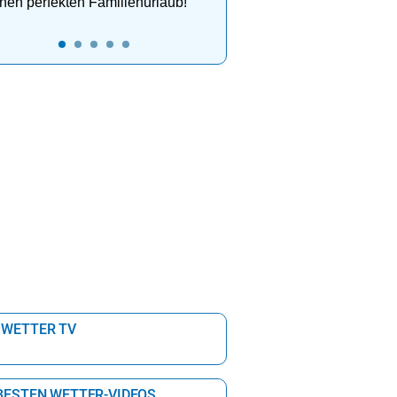
nen perfekten Familienurlaub!
 WETTER TV
 BESTEN WETTER-VIDEOS