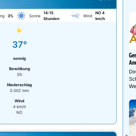
14:15
NO 4
ung
3%
Sonne
Wind
Stunden
km/h
37°
Gen
sonnig
An
Bewölkung
Dir
3%
Sch
Niederschlag
We
0.002 mm
Wind
4 km/h
NO