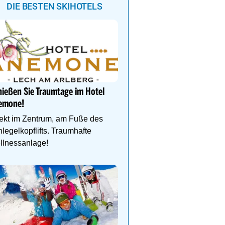
DIE BESTEN SKIHOTELS
Dein 4 Sterne Ski- und
Wellnesshotel in Hintert
ießen Sie Traumtage im Hotel
Alpenbad Hotel Hohenh
emone!
Wellness, Ski & Familie
Herzen von Hintertux
ekt im Zentrum, am Fuße des
legelkopflifts. Traumhafte
llnessanlage!
Ihr Traumurlaub für die 
Familie
1000m² Wellnessbereich
Etagen, Whirlpool auf de