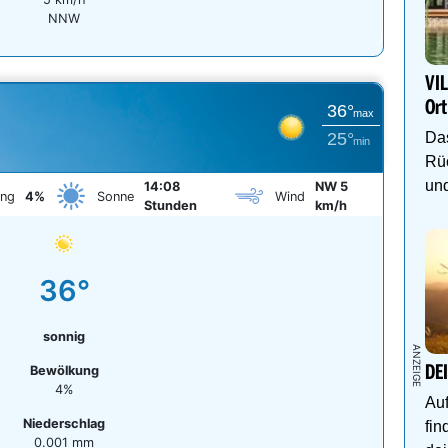
NNW
VIL
Ort
36°
max
Das
25°
min
Rüc
und
14:08
NW 5
ung
4%
Sonne
Wind
Stunden
km/h
36°
sonnig
Bewölkung
DE
4%
Auf
Niederschlag
fin
0.001 mm