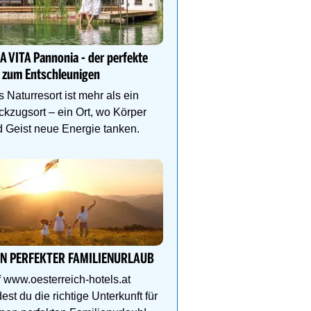
Ihr Traumurlaub für die 
Familie
A VITA Pannonia - der perfekte
1000m² Wellnessbereich
 zum Entschleunigen
Etagen, Whirlpool auf de
Dachterrasse, 4 Them
 Naturresort ist mehr als ein
kzugsort – ein Ort, wo Körper
 Geist neue Energie tanken.
Natur- und Wellnesshote
Höflehner****S -Regio
Schladming-Dachstein
Perfekter Familienurlaub
Kinder-Aktivprogramm, 
IN PERFEKTER FAMILIENURLAUB
Abenteuer, Alpakas Meet
 www.oesterreich-hotels.at
Familien-Spa uvm.
dest du die richtige Unterkunft für