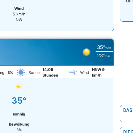
dei
Wind
5 km/h
NW
35°
max
23°
min
14:05
NNW 9
ung
3%
Sonne
Wind
Stunden
km/h
35°
DAS
sonnig
Bewölkung
3%
DIE