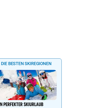
DIE BESTEN SKIREGIONEN
Lech Zürs – Skifahren i
von Österreichs größtem
IN PERFEKTER SKIURLAUB
Grenzenlose Freiheit, alp