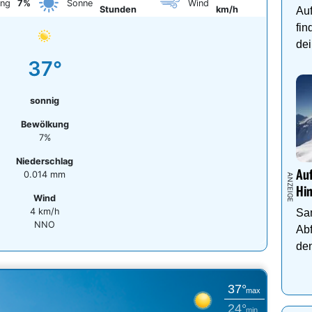
ung
7%
Sonne
Wind
Stunden
km/h
Auf
fin
dei
37°
sonnig
Bewölkung
7%
Niederschlag
Auf
0.014 mm
Hi
Wind
4 km/h
Sa
NNO
Abf
den
37°
max
24°
min