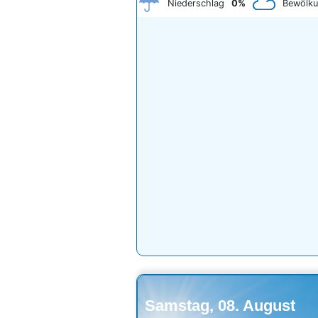
Niederschlag
0%
Bewölk
Samstag, 08. August