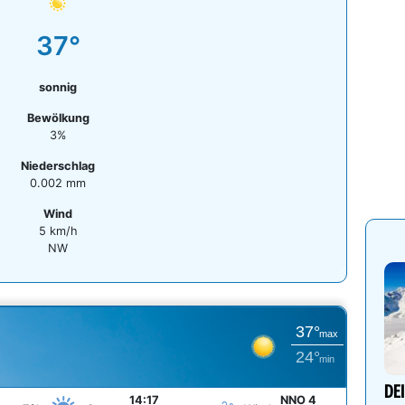
37°
sonnig
Bewölkung
3%
Niederschlag
0.002 mm
Wind
5 km/h
NW
37°
max
24°
min
DE
14:17
NNO 4