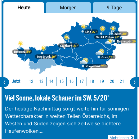
Morgen
9 Tage
Heute
Linz
27°
Wien
28°
Sankt Pölten
27°
Eisenstadt
29°
Salzburg
28°
Bregenz
26°
Innsbruck
26°
Graz
28°
Klagenfurt
25°
Jetzt
12
13
14
15
16
17
18
19
20
21
22
Viel Sonne, lokale Schauer im SW. 5/20°
Der heutige Nachmittag sorgt weiterhin für sonnigen
Wettercharakter in weiten Teilen Österreichs, im
Westen und Süden zeigen sich zeitweise dichtere
Haufenwolken.
...
Mehr lesen