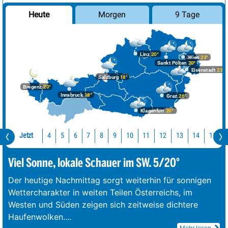
Morgen
9 Tage
Heute
Linz
20°
Wien
23°
Sankt Pölten
20°
Eisenstadt
23°
Salzburg
18°
Bregenz
20°
Innsbruck
18°
Graz
26°
Klagenfurt
20°
Jetzt
10
11
12
13
14
15
4
5
6
7
8
9
Viel Sonne, lokale Schauer im SW. 5/20°
Der heutige Nachmittag sorgt weiterhin für sonnigen
Wettercharakter in weiten Teilen Österreichs, im
Westen und Süden zeigen sich zeitweise dichtere
Haufenwolken.
...
Mehr lesen