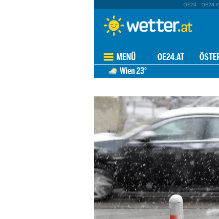
OE24
OE24 V
MENÜ
OE24.AT
ÖSTE
Wien
23°