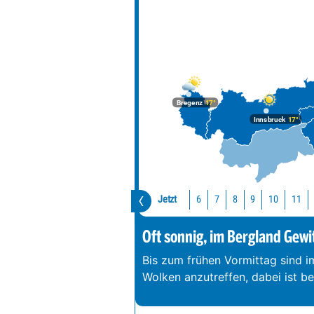
Bregenz
17°
Innsbruck
17°
Jetzt
10
11
6
7
8
9
Oft sonnig, im Bergland Gewi
Bis zum frühen Vormittag sind 
Wolken anzutreffen, dabei ist b