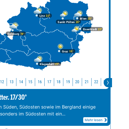
Linz
22°
Wien
23°
Sankt Pölten
20°
Eisenstadt
22°
Salzburg
18°
Graz
19°
Klagenfurt
19°
12
13
14
15
16
17
18
19
20
21
22
23
0
1
tter. 17/30°
im Süden, Südosten sowie im Bergland einige
esonders im Südosten mit ein
...
Mehr lesen