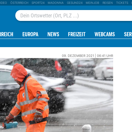
IDEO
ÖSTERREICH
SPORT24
MADONNA
GESUND24
MEINJOB
REISEN
TICKETS
RREICH
EUROPA
NEWS
FREIZEIT
WEBCAMS
SER
09. DEZEMBER 2021 | 06:41 UHR