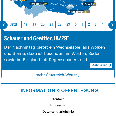
Innsbruck
20°
Graz
23°
Klagenfurt
29°
Jetzt
18
19
20
21
22
23
0
1
2
3
4
5
Schauer und Gewitter, 18/29°
Der Nachmittag bietet ein Wechselspiel aus Wolken
und Sonne, dazu ist besonders im Westen, Süden
sowie im Bergland mit Regenschauern und
...
Mehr lesen
mehr Österreich-Wetter
INFORMATION & OFFENLEGUNG
Kontakt
Impressum
Datenschutzrichtlinie