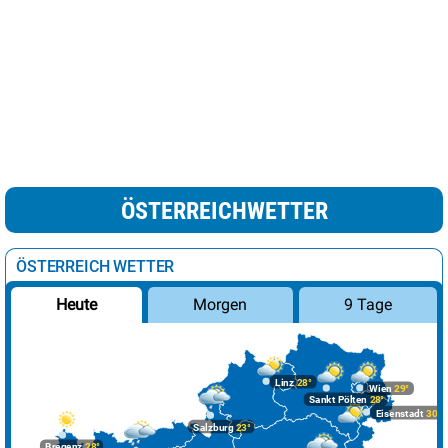
ÖSTERREICHWETTER
ÖSTERREICH WETTER
Morgen
9 Tage
Heute
Linz
28°
Wien
29°
Sankt Pölten
28°
Eisenstadt
30°
Salzburg
23°
Bregenz
28°