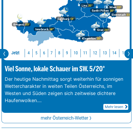
Linz
20°
Wien
23°
Sankt Pölten
20°
Eisenstadt
23°
Salzburg
18°
Bregenz
20°
Innsbruck
18°
Graz
26°
Klagenfurt
20°
Jetzt
10
11
12
13
14
15
4
5
6
7
8
9
Viel Sonne, lokale Schauer im SW. 5/20°
Der heutige Nachmittag sorgt weiterhin für sonnigen
Wettercharakter in weiten Teilen Österreichs, im
Westen und Süden zeigen sich zeitweise dichtere
Haufenwolken.
...
Mehr lesen
mehr Österreich-Wetter