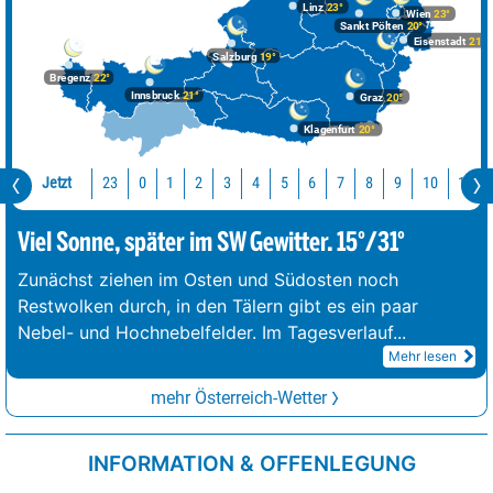
Linz
23°
Wien
23°
Sankt Pölten
20°
Eisenstadt
21°
Salzburg
19°
Bregenz
22°
Innsbruck
21°
Graz
20°
Klagenfurt
20°
Jetzt
23
10
11
0
1
2
3
4
5
6
7
8
9
Viel Sonne, später im SW Gewitter. 15°/31°
Zunächst ziehen im Osten und Südosten noch
Restwolken durch, in den Tälern gibt es ein paar
Nebel- und Hochnebelfelder. Im Tagesverlauf
...
Mehr lesen
mehr Österreich-Wetter
INFORMATION & OFFENLEGUNG