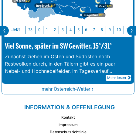
Bregenz
22°
Innsbruck
21°
Graz
20°
Klagenfurt
20°
Jetzt
23
10
11
0
1
2
3
4
5
6
7
8
9
Viel Sonne, später im SW Gewitter. 15°/31°
Zunächst ziehen im Osten und Südosten noch
Restwolken durch, in den Tälern gibt es ein paar
Nebel- und Hochnebelfelder. Im Tagesverlauf
...
Mehr lesen
mehr Österreich-Wetter
INFORMATION & OFFENLEGUNG
Kontakt
Impressum
Datenschutzrichtlinie