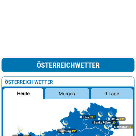
ÖSTERREICHWETTER
ÖSTERREICH WETTER
Morgen
9 Tage
Heute
Linz
23°
Wien
23°
Sankt Pölten
20°
Eisenstadt
21°
Salzburg
19°