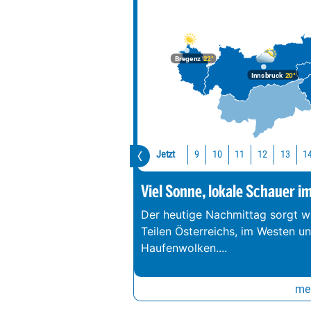
Bregenz
22°
Innsbruck
20°
Jetzt
10
11
12
13
1
9
Viel Sonne, lokale Schauer i
Der heutige Nachmittag sorgt we
Teilen Österreichs, im Westen u
Haufenwolken.
...
meh