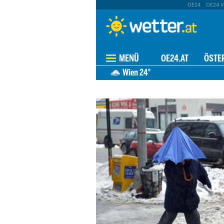
OE24
OE24 V
MENÜ
OE24.AT
ÖSTE
Wien
24°