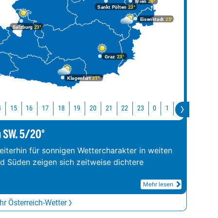
Wien
24°
Sankt Pölten
23°
Eisenstadt
25°
Salzburg
23°
Graz
23°
Klagenfurt
21°
4
15
16
17
18
19
20
21
22
23
0
1
2
3
4
m SW. 5/20°
iterhin für sonnigen Wettercharakter in weiten
nd Süden zeigen sich zeitweise dichtere
Mehr lesen
r Österreich-Wetter