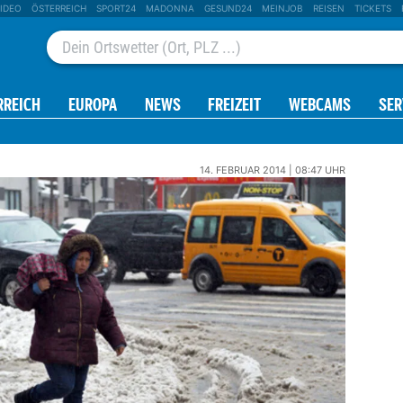
IDEO
ÖSTERREICH
SPORT24
MADONNA
GESUND24
MEINJOB
REISEN
TICKETS
RREICH
EUROPA
NEWS
FREIZEIT
WEBCAMS
SER
14. FEBRUAR 2014 | 08:47 UHR