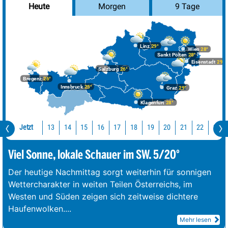
Morgen
9 Tage
Heute
Linz
29°
Wien
28°
Sankt Pölten
28°
Eisenstadt
29°
Salzburg
26°
Bregenz
26°
Innsbruck
25°
Graz
29°
Klagenfurt
28°
Jetzt
13
14
15
16
17
18
19
20
21
22
23
Viel Sonne, lokale Schauer im SW. 5/20°
Der heutige Nachmittag sorgt weiterhin für sonnigen
Wettercharakter in weiten Teilen Österreichs, im
Westen und Süden zeigen sich zeitweise dichtere
Haufenwolken.
...
Mehr lesen