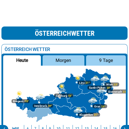
ÖSTERREICHWETTER
ÖSTERREICH WETTER
Morgen
9 Tage
Heute
Linz
21°
Wien
23°
Sankt Pölten
20°
Eisenstadt
22°
Salzburg
18°
Bregenz
18°
Innsbruck
19°
Graz
24°
Klagenfurt
21°
Jetzt
10
11
12
13
14
15
16
17
6
7
8
9