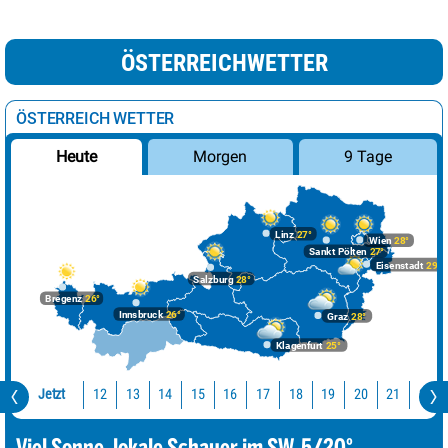
ÖSTERREICHWETTER
ÖSTERREICH WETTER
Morgen
9 Tage
Heute
Linz
27°
Wien
28°
Sankt Pölten
27°
Eisenstadt
29°
Salzburg
28°
Bregenz
26°
Innsbruck
26°
Graz
28°
Klagenfurt
25°
Jetzt
12
13
14
15
16
17
18
19
20
21
22