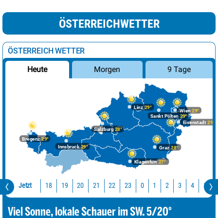
ÖSTERREICHWETTER
ÖSTERREICH WETTER
Morgen
9 Tage
Heute
Linz
29°
Wien
29°
Sankt Pölten
29°
Eisenstadt
29°
Salzburg
28°
Bregenz
29°
Innsbruck
29°
Graz
28°
Klagenfurt
27°
Jetzt
18
19
20
21
22
23
0
1
2
3
4
5
Viel Sonne, lokale Schauer im SW. 5/20°